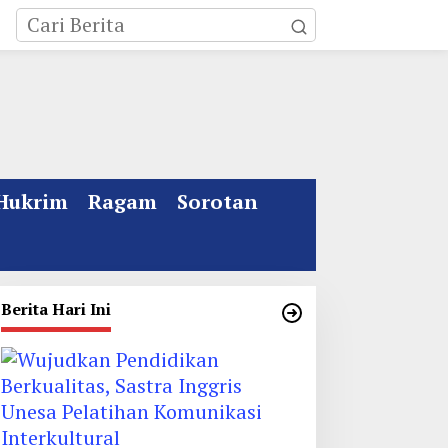
Hukrim
Ragam
Sorotan
Berita Hari Ini
ebakaran Rumah Mewah
Kata Gus Ipul Jelang
i Jombang, ART Tewas
Muktamar ke 35 NU
iduga Menghirup Asap
Jombang: Panitia Gupuh,
Suguh, Lungguh