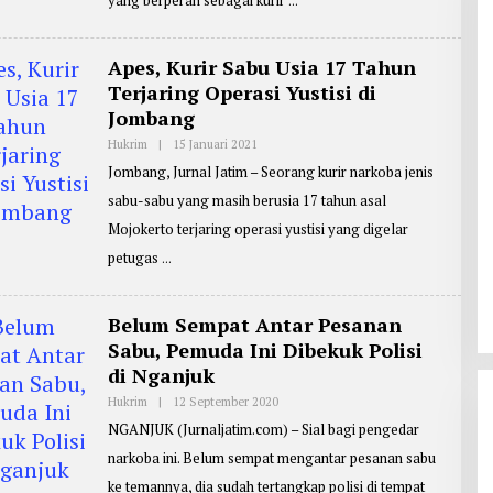
yang berperan sebagai kurir
R
T
E
R
Apes, Kurir Sabu Usia 17 Tahun
:
Terjaring Operasi Yustisi di
J
B
Jombang
G
1
Hukrim
|
15 Januari 2021
O
L
Jombang, Jurnal Jatim – Seorang kurir narkoba jenis
E
H
sabu-sabu yang masih berusia 17 tahun asal
R
E
Mojokerto terjaring operasi yustisi yang digelar
P
O
petugas
R
T
E
R
Belum Sempat Antar Pesanan
:
Sabu, Pemuda Ini Dibekuk Polisi
Z
A
di Nganjuk
I
N
Hukrim
|
12 September 2020
O
U
L
L
NGANJUK (Jurnaljatim.com) – Sial bagi pengedar
E
A
H
R
narkoba ini. Belum sempat mengantar pesanan sabu
R
I
E
F
ke temannya, dia sudah tertangkap polisi di tempat