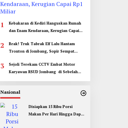
1
Kebakaran di Kediri Hanguskan Rumah
dan Enam Kendaraan, Kerugian Capai
Rp1 Miliar
2
Brak! Truk Tabrak Elf Lalu Hantam
Tronton di Jombang, Sopir Sempat
Terjepit
3
Sejoli Terekam CCTV Embat Motor
Karyawan RSUD Jombang di Sebelah
Kamar Jenazah
Nasional
Disiapkan 15 Ribu Porsi
Makan Per Hari Hingga Dapur
Umum di Muktamar ke 35 NU