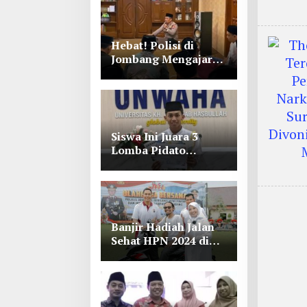
Hebat! Polisi di
Jombang Mengajar
Para Santri Mengaji
Siswa Ini Juara 3
Lomba Pidato
Bahasa Arab se Jawa
Timur-Bali di
Unwaha Jombang
Banjir Hadiah Jalan
Sehat HPN 2024 di
Polres Jombang,
Lihat Tuh Wartawan
Dapat Motor