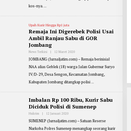
P
I
O
kos-nya.
N
R
T
E
R
Upah Kurir Hingga Rp1 juta
:
E
Remaja Ini Digerebek Polisi Usai
D
Ambil Ranjau Sabu di GOR
D
Y
Jombang
J
O
News Terkini
|
12 Maret 2020
O
K
L
O
JOMBANG (Jurnaljatim.com) – Remaja berinisial
E
W
H
I
NAA alias Geblek (18) warga Jalan Gubernur Suryo
R
D
E
IV/D-29, Desa Sengon, Kecamatan Jombang,
O
P
D
O
Kabupaten Jombang ditangkap polisi
O
R
T
E
R
Imbalan Rp 100 Ribu, Kurir Sabu
:
Diciduk Polisi di Sumenep
Z
A
I
Hukrim
|
12 Januari 2020
O
N
L
SUMENEP (Jurnaljatim.com) – Satuan Reserse
U
E
L
H
Narkoba Polres Sumenep menangkap seorang kurir
A
P