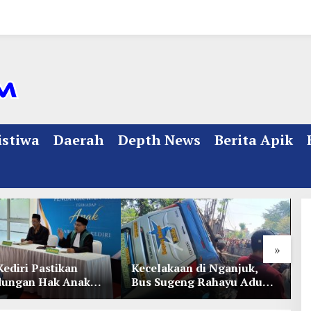
istiwa
Daerah
Depth News
Berita Apik
»
Kediri Pastikan
Kecelakaan di Nganjuk,
K
dungan Hak Anak
Bus Sugeng Rahayu Adu
d
Penetapan
Banteng Dengan Dump
D
ian
Truk, 4 Orang Luka