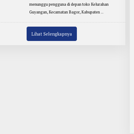
E
menunggu pengguna di depan toko Kelurahan
N
U
Guyangan, Kecamatan Bagor, Kabupaten
L
I
S
:
R
Lihat Selengkapnya
E
D
A
K
S
I