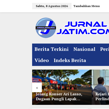
L
Sabtu, 8 Agustus 2026
Tambahkan Menu
e
w
a
t
i
k
e
Berita Terkini
Nasional
Per
k
o
Video
Indeks Berita
n
t
e
n
«
l Jelang
Jelang Konser Ari Lasso,
Kejari 
e 35 NU
Dugaan Pungli Lapak
Perlin
nitia Gupuh,
UMKM di Hari Jadi Kediri
Lewat 
gguh
Disorot
Perwal