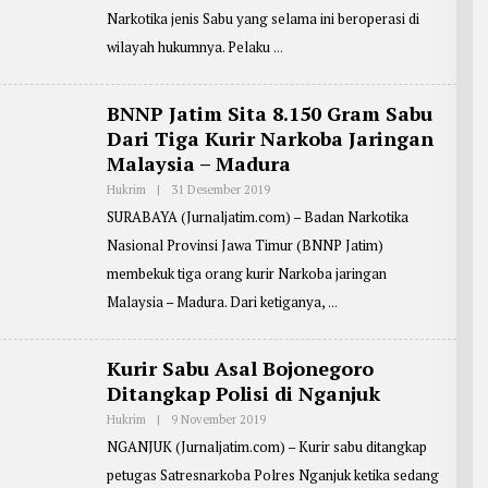
R
E
Narkotika jenis Sabu yang selama ini beroperasi di
I
N
F
U
wilayah hukumnya. Pelaku
I
L
N
I
S
:
BNNP Jatim Sita 8.150 Gram Sabu
R
Dari Tiga Kurir Narkoba Jaringan
E
D
Malaysia – Madura
A
K
Hukrim
|
31 Desember 2019
O
S
L
I
SURABAYA (Jurnaljatim.com) – Badan Narkotika
E
H
Nasional Provinsi Jawa Timur (BNNP Jatim)
R
E
membekuk tiga orang kurir Narkoba jaringan
P
O
Malaysia – Madura. Dari ketiganya,
R
T
E
R
Kurir Sabu Asal Bojonegoro
:
Ditangkap Polisi di Nganjuk
T
A
R
Hukrim
|
9 November 2019
O
M
L
NGANJUK (Jurnaljatim.com) – Kurir sabu ditangkap
U
E
J
H
petugas Satresnarkoba Polres Nganjuk ketika sedang
I
P