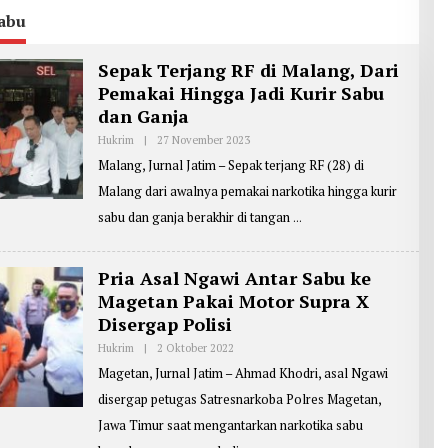
Sabu
Sepak Terjang RF di Malang, Dari
Pemakai Hingga Jadi Kurir Sabu
dan Ganja
Hukrim
|
27 November 2023
O
L
Malang, Jurnal Jatim – Sepak terjang RF (28) di
E
H
Malang dari awalnya pemakai narkotika hingga kurir
R
E
sabu dan ganja berakhir di tangan
P
O
R
T
Pria Asal Ngawi Antar Sabu ke
E
R
Magetan Pakai Motor Supra X
:
Disergap Polisi
J
B
Hukrim
|
2 Oktober 2022
O
G
L
1
Magetan, Jurnal Jatim – Ahmad Khodri, asal Ngawi
E
H
disergap petugas Satresnarkoba Polres Magetan,
R
E
Jawa Timur saat mengantarkan narkotika sabu
P
O