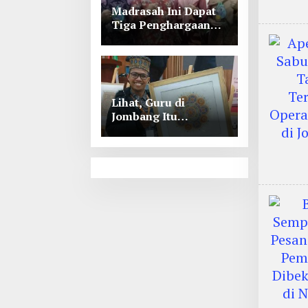
Madrasah Ini Dapat
Tiga Penghargaan
Tingkat Kabupaten
Jombang
Lihat, Guru di
Jombang Itu
Menunjukkan Hasil
Prestasinya di
Kancah
Internasional, Keren!