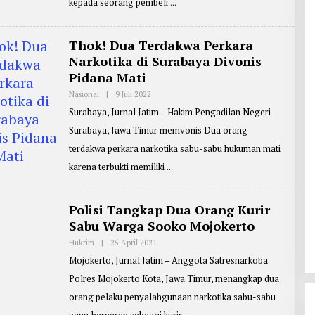
kepada seorang pembeli
R
T
E
R
Thok! Dua Terdakwa Perkara
:
Narkotika di Surabaya Divonis
J
B
Pidana Mati
G
1
Nasional
|
9 Juli 2022
O
L
Surabaya, Jurnal Jatim – Hakim Pengadilan Negeri
E
H
Surabaya, Jawa Timur memvonis Dua orang
P
E
terdakwa perkara narkotika sabu-sabu hukuman mati
N
G
karena terbukti memiliki
I
R
I
M
Polisi Tangkap Dua Orang Kurir
:
Sabu Warga Sooko Mojokerto
Y
O
H
Hukrim
|
25 April 2021
O
A
L
Mojokerto, Jurnal Jatim – Anggota Satresnarkoba
N
E
E
H
Polres Mojokerto Kota, Jawa Timur, menangkap dua
S
R
E
orang pelaku penyalahgunaan narkotika sabu-sabu
P
O