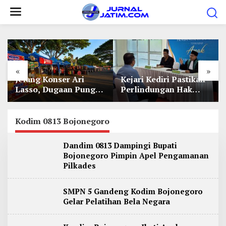
L
e
w
a
t
«
»
i
Jelang Konser Ari
Kejari Kediri Pastikan
k
Lasso, Dugaan Pungli
Perlindungan Hak
e
Lapak UMKM di Hari
Anak Lewat Penetapan
Jadi Kediri Disorot
Perwalian
k
Kodim 0813 Bojonegoro
o
n
Dandim 0813 Dampingi Bupati
t
Bojonegoro Pimpin Apel Pengamanan
e
Pilkades
n
SMPN 5 Gandeng Kodim Bojonegoro
Gelar Pelatihan Bela Negara