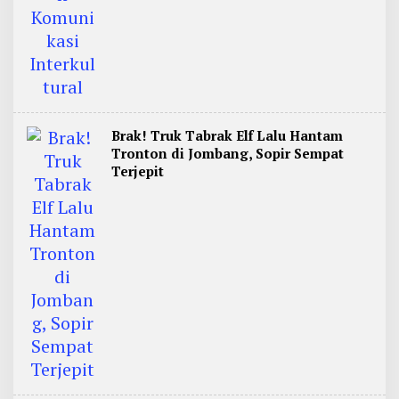
i
m
u
r
Brak! Truk Tabrak Elf Lalu Hantam
Tronton di Jombang, Sopir Sempat
Terjepit