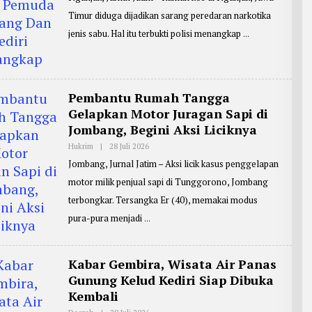
O
H
Timur diduga dijadikan sarang peredaran narkotika
R
E
jenis sabu. Hal itu terbukti polisi menangkap
P
O
R
T
E
R
Pembantu Rumah Tangga
:
E
Gelapkan Motor Juragan Sapi di
D
Jombang, Begini Aksi Liciknya
D
Y
J
Hukrim
|
28 Juli 2026
O
O
L
Jombang, Jurnal Jatim – Aksi licik kasus penggelapan
K
E
O
H
motor milik penjual sapi di Tunggorono, Jombang
W
R
I
E
terbongkar. Tersangka Er (40), memakai modus
D
P
O
O
pura-pura menjadi
D
R
O
T
E
R
Kabar Gembira, Wisata Air Panas
:
J
Gunung Kelud Kediri Siap Dibuka
B
Kembali
G
1