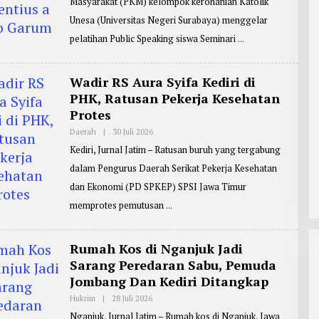
Masyarakat (PKM) kelompok kerohanian Katolik
R
E
Unesa (Universitas Negeri Surabaya) menggelar
P
O
pelatihan Public Speaking siswa Seminari
R
T
E
R
Wadir RS Aura Syifa Kediri di
:
PHK, Ratusan Pekerja Kesehatan
Z
A
Protes
I
N
Daerah
|
30 Juli 2026
O
U
L
L
Kediri, Jurnal Jatim – Ratusan buruh yang tergabung
E
A
H
R
dalam Pengurus Daerah Serikat Pekerja Kesehatan
R
I
E
F
dan Ekonomi (PD SPKEP) SPSI Jawa Timur
P
I
O
memprotes pemutusan
N
R
T
E
R
Rumah Kos di Nganjuk Jadi
:
Sarang Peredaran Sabu, Pemuda
M
A
Jombang Dan Kediri Ditangkap
S
J
Hukrim
|
28 Juli 2026
O
O
L
K
Nganjuk, Jurnal Jatim – Rumah kos di Nganjuk, Jawa
E