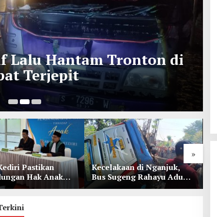
lf Lalu Hantam Tronton di
at Terjepit
6 
»
Kediri Pastikan
Kecelakaan di Nganjuk,
K
dungan Hak Anak
Bus Sugeng Rahayu Adu
d
Penetapan
Banteng Dengan Dump
D
ian
Truk, 4 Orang Luka
Terkini