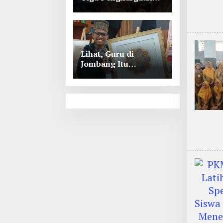
Tingkat Kabupaten
Jombang
Lihat, Guru di
Jombang Itu
Menunjukkan Hasil
Prestasinya di
Kancah
Internasional, Keren!