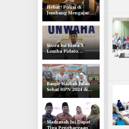
Hebat! Polisi di
Jombang Mengajar
Para Santri Mengaji
Siswa Ini Juara 3
Lomba Pidato
Bahasa Arab se Jawa
Timur-Bali di
Unwaha Jombang
Banjir Hadiah Jalan
Sehat HPN 2024 di
Polres Jombang,
Lihat Tuh Wartawan
Dapat Motor
Madrasah Ini Dapat
Tiga Penghargaan