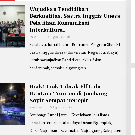
Wujudkan Pendidikan
Berkualitas, Sastra Inggris Unesa
Pelatihan Komunikasi
Interkultural
Daerah
|
6 Agustus 2026
O
L
Surabaya, Jurnal Jatim – Komitmen Program Studi S1
E
H
Sastra Inggris Unesa (Universitas Negeri Surabaya)
R
E
untuk mewujudkan Pendidikan inklusif dan
P
O
berdampak, semakin digaungkan
R
T
E
R
Brak! Truk Tabrak Elf Lalu
:
Hantam Tronton di Jombang,
Z
A
Sopir Sempat Terjepit
I
N
Peristiwa
|
6 Agustus 2026
O
U
L
L
Jombang, Jurnal Jatim – Kecelakaan lalu lintas
E
A
H
R
beruntun terjadi di Jalan Raya Dusun Ngemplak,
R
I
E
F
Desa Mojotrisno, Kecamatan Mojoagung, Kabupaten
P
I