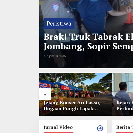
Peristiwa
ra
Brak! Truk Tabrak E
Jombang, Sopir Semp
6 Agustus 2026
«
l Jelang
Jelang Konser Ari Lasso,
Kejari 
e 35 NU
Dugaan Pungli Lapak
Perlin
nitia Gupuh,
UMKM di Hari Jadi Kediri
Lewat 
gguh
Disorot
Perwal
Jurnal Video
Berita 