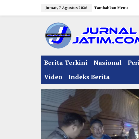
L
Jumat, 7 Agustus 2026
Tambahkan Menu
e
w
a
t
i
k
e
Berita Terkini
Nasional
Per
k
o
Video
Indeks Berita
n
t
e
n