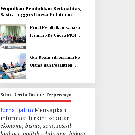
Wujudkan Pendidikan Berkualitas,
Sastra Inggris Unesa Pelatihan
Komunikasi Interkultural
Daerah
Prodi Pendidikan Bahasa
Prodi Pendidikan Bahasa Jerma
Jerman FBS Unesa PKM
Internasional, Kenalkan
PKM Internasional, Kenalkan B
Budaya di Thailand
Thailand
Agustus 2026
Gus Rozin Silaturahim ke
Ulama dan Pesantren
Yogyakarta, Perkuat Ukhuwah
Situs Berita Online Terpercaya
ebakaran Rumah Mewah
Kata Gus Ipul Jelang
Jurnal jatim
Menyajikan
i Jombang, ART Tewas
Muktamar ke 35 NU
iduga Menghirup Asap
Jombang: Panitia Gupuh,
informasi terkini seputar
Suguh, Lungguh
ekonomi
,
bisnis
,
seni
,
sosial
budaya
,
politik
,
olahraga
,
hukum