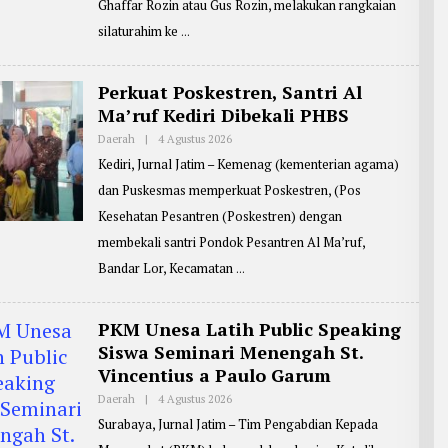
F
Ghaffar Rozin atau Gus Rozin, melakukan rangkaian
P
I
O
silaturahim ke
N
R
T
E
R
Perkuat Poskestren, Santri Al
:
Ma’ruf Kediri Dibekali PHBS
J
B
G
Daerah
|
4 Agustus 2026
O
1
L
Kediri, Jurnal Jatim – Kemenag (kementerian agama)
E
H
dan Puskesmas memperkuat Poskestren, (Pos
R
E
Kesehatan Pesantren (Poskestren) dengan
P
O
membekali santri Pondok Pesantren Al Ma’ruf,
R
T
Bandar Lor, Kecamatan
E
R
:
M
PKM Unesa Latih Public Speaking
A
Siswa Seminari Menengah St.
S
J
Vincentius a Paulo Garum
O
K
Daerah
|
4 Agustus 2026
O
O
L
Surabaya, Jurnal Jatim – Tim Pengabdian Kepada
E
H