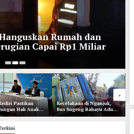
i Hanguskan Rumah dan
rugian Capai Rp1 Miliar
6 
»
Kediri Pastikan
Kecelakaan di Nganjuk,
K
dungan Hak Anak
Bus Sugeng Rahayu Adu
d
Penetapan
Banteng Dengan Dump
D
ian
Truk, 4 Orang Luka
Terkini