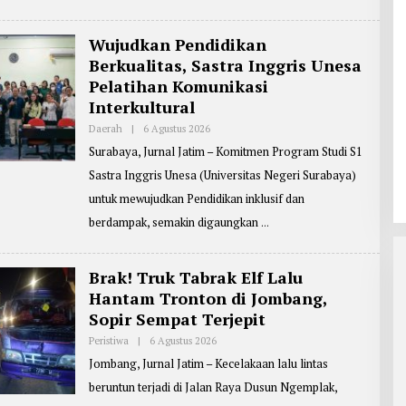
D
T
O
E
R
Wujudkan Pendidikan
:
Berkualitas, Sastra Inggris Unesa
M
A
Pelatihan Komunikasi
S
J
Interkultural
O
K
Daerah
|
6 Agustus 2026
O
O
L
Surabaya, Jurnal Jatim – Komitmen Program Studi S1
E
H
Sastra Inggris Unesa (Universitas Negeri Surabaya)
R
E
untuk mewujudkan Pendidikan inklusif dan
P
O
berdampak, semakin digaungkan
R
T
E
R
Brak! Truk Tabrak Elf Lalu
:
Hantam Tronton di Jombang,
Z
A
Sopir Sempat Terjepit
I
N
Peristiwa
|
6 Agustus 2026
O
U
L
L
Jombang, Jurnal Jatim – Kecelakaan lalu lintas
E
A
H
R
beruntun terjadi di Jalan Raya Dusun Ngemplak,
R
I
E