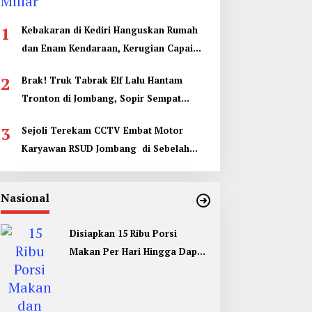
1
Kebakaran di Kediri Hanguskan Rumah
dan Enam Kendaraan, Kerugian Capai
Rp1 Miliar
2
Brak! Truk Tabrak Elf Lalu Hantam
Tronton di Jombang, Sopir Sempat
Terjepit
3
Sejoli Terekam CCTV Embat Motor
Karyawan RSUD Jombang di Sebelah
Kamar Jenazah
Nasional
Disiapkan 15 Ribu Porsi
Makan Per Hari Hingga Dapur
Umum di Muktamar ke 35 NU
Jombang