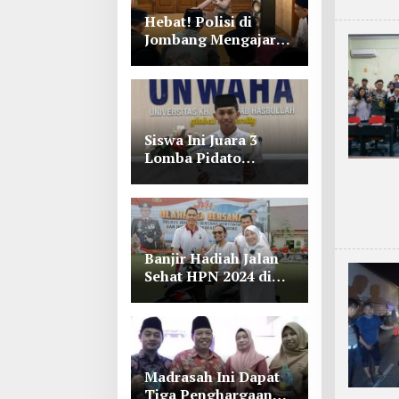
Hebat! Polisi di
Jombang Mengajar
Para Santri Mengaji
Siswa Ini Juara 3
Lomba Pidato
Bahasa Arab se Jawa
Timur-Bali di
Unwaha Jombang
Banjir Hadiah Jalan
Sehat HPN 2024 di
Polres Jombang,
Lihat Tuh Wartawan
Dapat Motor
Madrasah Ini Dapat
Tiga Penghargaan