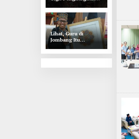
Tingkat Kabupaten
Jombang
Lihat, Guru di
Jombang Itu
Menunjukkan Hasil
Prestasinya di
Kancah
Internasional, Keren!