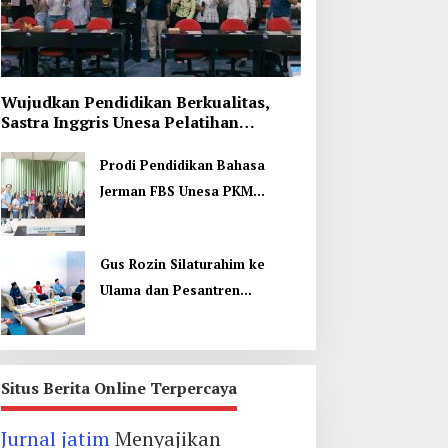
Daerah
Wujudkan Pendidikan Berkualitas,
Wujudkan Pendidikan Berkualit
Sastra Inggris Unesa Pelatihan
Komunikasi Interkultural
Inggris Unesa Pelatihan Komun
Prodi Pendidikan Bahasa
Interkultural
Agustus 2026
Jerman FBS Unesa PKM
Internasional, Kenalkan
Budaya di Thailand
Gus Rozin Silaturahim ke
Ulama dan Pesantren
Yogyakarta, Perkuat Ukhuwah
ebakaran Rumah Mewah
Kata Gus Ipul Jelang
i Jombang, ART Tewas
Muktamar ke 35 NU
iduga Menghirup Asap
Jombang: Panitia Gupuh,
Situs Berita Online Terpercaya
Suguh, Lungguh
Jurnal jatim
Menyajikan