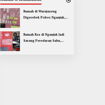
Rumah di Warujayeng
Digerebek Polres Nganjuk,
Temukan 9 Paket Sabu
Rumah Kos di Nganjuk Jadi
Sarang Peredaran Sabu,
Pemuda Jombang Dan Kediri
Ditangkap