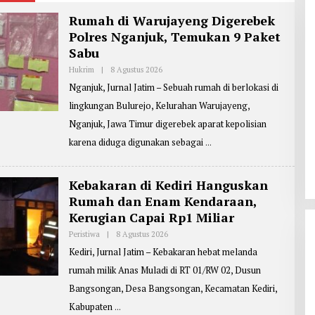
Rumah di Warujayeng Digerebek
Polres Nganjuk, Temukan 9 Paket
Sabu
Hukrim
|
8 Agustus 2026
O
L
Nganjuk, Jurnal Jatim – Sebuah rumah di berlokasi di
E
H
lingkungan Bulurejo, Kelurahan Warujayeng,
R
E
Nganjuk, Jawa Timur digerebek aparat kepolisian
P
O
karena diduga digunakan sebagai
R
T
E
R
Kebakaran di Kediri Hanguskan
:
Rumah dan Enam Kendaraan,
E
D
Kerugian Capai Rp1 Miliar
D
Y
Peristiwa
|
8 Agustus 2026
O
J
L
O
Kediri, Jurnal Jatim – Kebakaran hebat melanda
E
K
H
O
rumah milik Anas Muladi di RT 01/RW 02, Dusun
R
W
E
I
Bangsongan, Desa Bangsongan, Kecamatan Kediri,
P
D
O
Kabupaten
O
R