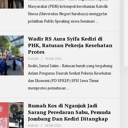
H
Masyarakat (PKM) kelompok kerohanian Katolik
R
E
Unesa (Universitas Negeri Surabaya) menggelar
P
O
pelatihan Public Speaking siswa Seminari
R
T
E
R
Wadir RS Aura Syifa Kediri di
:
PHK, Ratusan Pekerja Kesehatan
Z
A
Protes
I
N
Daerah
|
30 Juli 2026
O
U
L
L
Kediri, Jurnal Jatim – Ratusan buruh yang tergabung
E
A
H
R
dalam Pengurus Daerah Serikat Pekerja Kesehatan
R
I
E
F
dan Ekonomi (PD SPKEP) SPSI Jawa Timur
P
I
O
memprotes pemutusan
N
R
T
E
R
Rumah Kos di Nganjuk Jadi
:
Sarang Peredaran Sabu, Pemuda
M
A
Jombang Dan Kediri Ditangkap
S
J
Hukrim
|
28 Juli 2026
O
O