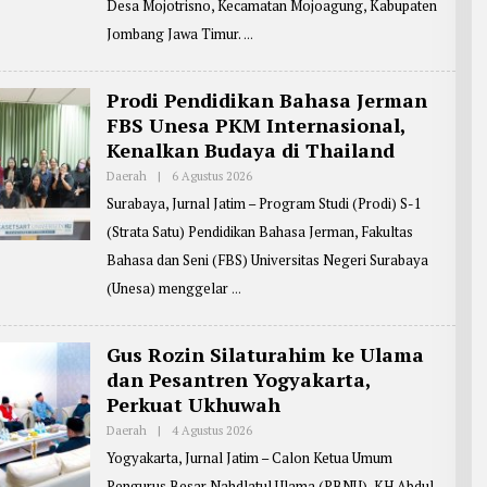
F
Desa Mojotrisno, Kecamatan Mojoagung, Kabupaten
P
I
O
Jombang Jawa Timur.
N
R
T
E
R
Prodi Pendidikan Bahasa Jerman
:
FBS Unesa PKM Internasional,
J
B
Kenalkan Budaya di Thailand
G
1
Daerah
|
6 Agustus 2026
O
L
Surabaya, Jurnal Jatim – Program Studi (Prodi) S-1
E
H
(Strata Satu) Pendidikan Bahasa Jerman, Fakultas
R
E
Bahasa dan Seni (FBS) Universitas Negeri Surabaya
P
O
(Unesa) menggelar
R
T
E
R
Gus Rozin Silaturahim ke Ulama
:
dan Pesantren Yogyakarta,
Z
A
Perkuat Ukhuwah
I
N
Daerah
|
4 Agustus 2026
O
U
L
L
Yogyakarta, Jurnal Jatim – Calon Ketua Umum
E
A
H
R
Pengurus Besar Nahdlatul Ulama (PBNU), KH Abdul