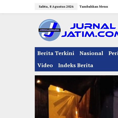
L
Sabtu, 8 Agustus 2026
Tambahkan Menu
e
w
a
t
i
k
e
Berita Terkini
Nasional
Per
k
o
Video
Indeks Berita
n
t
e
n