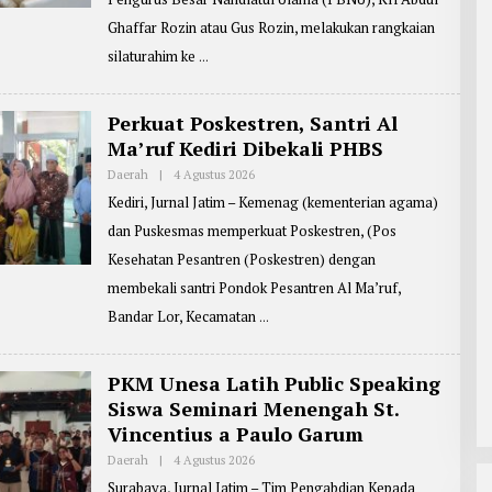
R
I
E
F
Ghaffar Rozin atau Gus Rozin, melakukan rangkaian
P
I
O
silaturahim ke
N
R
T
E
R
Perkuat Poskestren, Santri Al
:
Ma’ruf Kediri Dibekali PHBS
J
B
G
Daerah
|
4 Agustus 2026
O
1
L
Kediri, Jurnal Jatim – Kemenag (kementerian agama)
E
H
dan Puskesmas memperkuat Poskestren, (Pos
R
E
Kesehatan Pesantren (Poskestren) dengan
P
O
membekali santri Pondok Pesantren Al Ma’ruf,
R
T
Bandar Lor, Kecamatan
E
R
:
M
PKM Unesa Latih Public Speaking
A
Siswa Seminari Menengah St.
S
J
Vincentius a Paulo Garum
O
K
Daerah
|
4 Agustus 2026
O
O
L
Surabaya, Jurnal Jatim – Tim Pengabdian Kepada
E