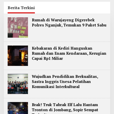
Jadi Kediri Disorot
Perwalian
Berita Terkini
B
Rumah di Warujayeng Digerebek
e
Polres Nganjuk, Temukan 9 Paket Sabu
r
i
t
a
O
n
Kebakaran di Kediri Hanguskan
l
Rumah dan Enam Kendaraan, Kerugian
i
Capai Rp1 Miliar
n
e
J
a
w
Wujudkan Pendidikan Berkualitas,
a
Sastra Inggris Unesa Pelatihan
T
Komunikasi Interkultural
i
m
u
r
Brak! Truk Tabrak Elf Lalu Hantam
Tronton di Jombang, Sopir Sempat