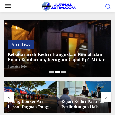
L
e
w
a
t
i
k
Peristiwa
e
Kebakaran di Kediri Hanguskan Rumah dan
k
Enam Kendaraan, Kerugian Capai Rp1 Miliar
o
8 Agustus 2026
n
t
e
n
«
»
Jelang Konser Ari
Kejari Kediri Pastikan
Lasso, Dugaan Pungli
Perlindungan Hak
Lapak UMKM di Hari
Anak Lewat Penetapan