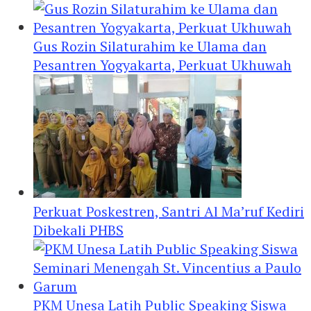
Gus Rozin Silaturahim ke Ulama dan
Pesantren Yogyakarta, Perkuat Ukhuwah
Perkuat Poskestren, Santri Al Ma’ruf Kediri
Dibekali PHBS
PKM Unesa Latih Public Speaking Siswa