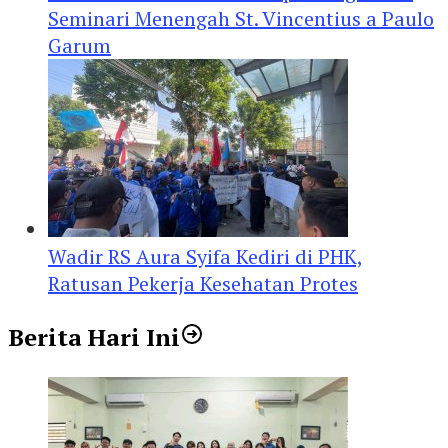
Seminari Menengah St. Vincentius a Paulo
Garum
Wadir RS Aura Syifa Kediri di PHK,
Ratusan Pekerja Kesehatan Protes
Berita Hari Ini