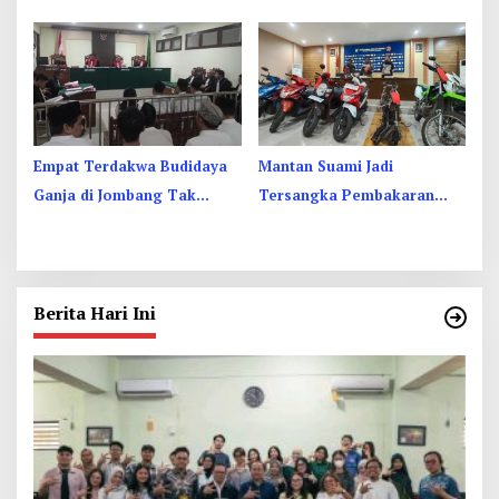
Dusbook HP, Akhirnya
Kantor Jadi Tersangka KPK
Ketahuan Juga
Empat Terdakwa Budidaya
Mantan Suami Jadi
Ganja di Jombang Tak
Tersangka Pembakaran
Berkutik Dituntut 1 Hingga
Rumah di Kediri, Motif Sakit
13 Tahun Penjara
Hati
Berita Hari Ini