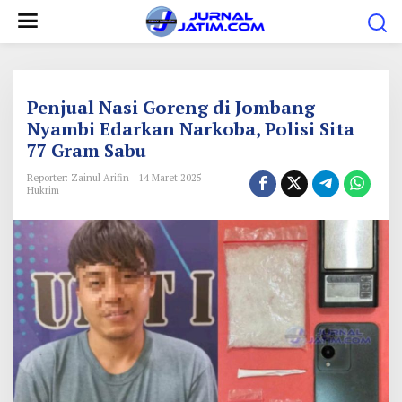
L
e
w
a
t
Penjual Nasi Goreng di Jombang
i
Nyambi Edarkan Narkoba, Polisi Sita
77 Gram Sabu
k
e
Reporter: Zainul Arifin
14 Maret 2025
Hukrim
k
o
n
t
e
n