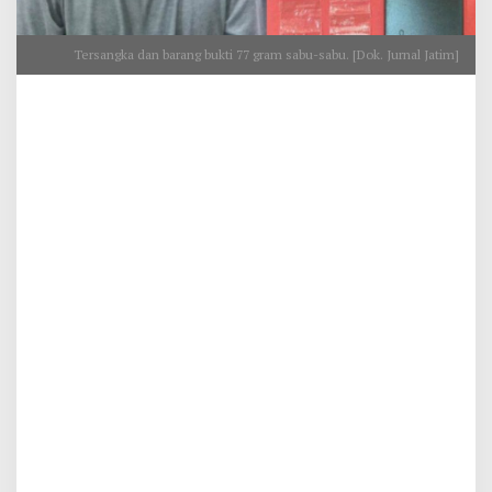
Tersangka dan barang bukti 77 gram sabu-sabu. [Dok. Jurnal Jatim]