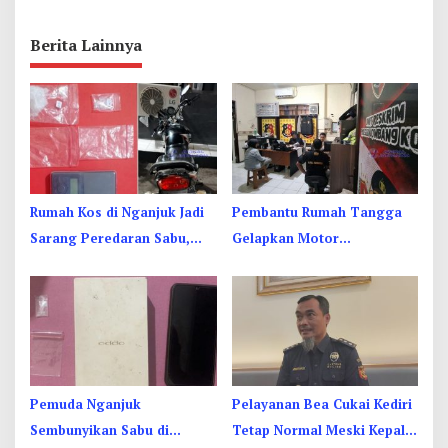
Berita Lainnya
Rumah Kos di Nganjuk Jadi
Pembantu Rumah Tangga
Sarang Peredaran Sabu,
Gelapkan Motor
Pemuda Jombang Dan
Juragan Sapi di Jombang,
Kediri Ditangkap
Begini Aksi Liciknya
Pemuda Nganjuk
Pelayanan Bea Cukai Kediri
Sembunyikan Sabu di
Tetap Normal Meski Kepala