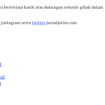
 berterima kasih atas dukungan seluruh pihak dalam
 i
nstagram serta
twitter J
urnaljatim.com
d