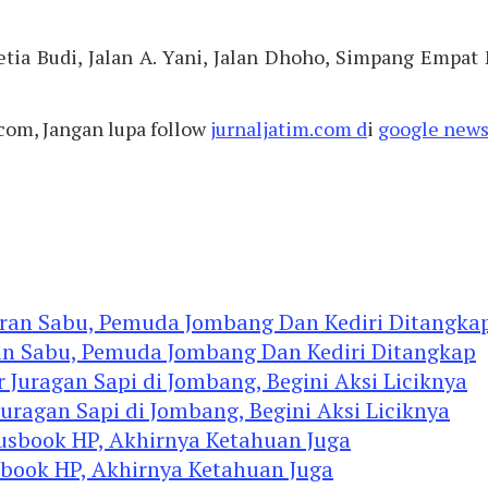
a Budi, Jalan A. Yani, Jalan Dhoho, Simpang Empat M
.com, Jangan lupa follow
jurnaljatim.com d
i
google news
an Sabu, Pemuda Jombang Dan Kediri Ditangkap
agan Sapi di Jombang, Begini Aksi Liciknya
ook HP, Akhirnya Ketahuan Juga