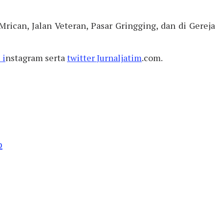
rican, Jalan Veteran, Pasar Gringging, dan di Gereja
 i
nstagram serta
twitter
Jurnaljatim
.com.