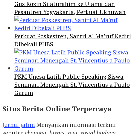
Gus Rozin Silaturahim ke Ulama dan
Pesantren Yogyakarta, Perkuat Ukhuwah
Perkuat Poskestren, Santri Al Ma’ruf Kediri
Dibekali PHBS
PKM Unesa Latih Public Speaking Siswa
Seminari Menengah St. Vincentius a Paulo
Garum
Situs Berita Online Terpercaya
Jurnal jatim
Menyajikan informasi terkini
seputar
ekonomi
,
bisnis
,
seni
,
sosial budaya
,