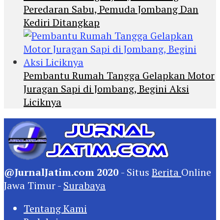
Peredaran Sabu, Pemuda Jombang Dan
Kediri Ditangkap
Pembantu Rumah Tangga Gelapkan Motor
Juragan Sapi di Jombang, Begini Aksi
Liciknya
@JurnalJatim.com 2020
- Situs
Berita
Online
Jawa Timur -
Surabaya
Tentang Kami