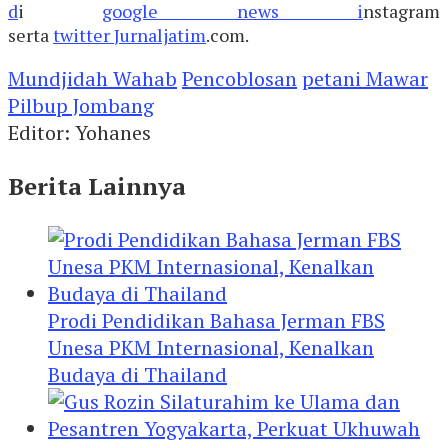
d
i
google news i
nstagram
serta
twitter
Jurnaljatim
.com.
Mundjidah Wahab
Pencoblosan
petani Mawar
Pilbup Jombang
Editor: Yohanes
Berita Lainnya
Prodi Pendidikan Bahasa Jerman FBS
Unesa PKM Internasional, Kenalkan
Budaya di Thailand