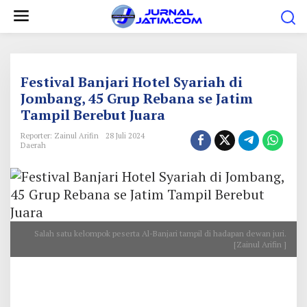
L
e
w
a
t
Festival Banjari Hotel Syariah di
i
Jombang, 45 Grup Rebana se Jatim
Tampil Berebut Juara
k
e
Reporter: Zainul Arifin
28 Juli 2024
Daerah
k
o
n
t
e
Salah satu kelompok peserta Al-Banjari tampil di hadapan dewan juri.
n
[Zainul Arifin ]