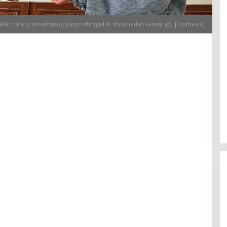
ian barang penumpang yang tertinggal di stasiun dan kereta api. [Istimewa]