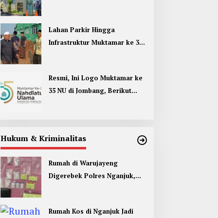
Umum di Muktamar ke 35 NU
Jombang
Lahan Parkir Hingga
Infrastruktur Muktamar ke 35
NU di Jombang Hampir
Rampung
Resmi, Ini Logo Muktamar ke
35 NU di Jombang, Berikut
Filosofinya
Hukum & Kriminalitas
Rumah di Warujayeng
Digerebek Polres Nganjuk,
Temukan 9 Paket Sabu
Rumah Kos di Nganjuk Jadi