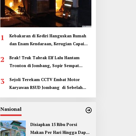
1
Kebakaran di Kediri Hanguskan Rumah
dan Enam Kendaraan, Kerugian Capai
Rp1 Miliar
2
Brak! Truk Tabrak Elf Lalu Hantam
Tronton di Jombang, Sopir Sempat
Terjepit
3
Sejoli Terekam CCTV Embat Motor
Karyawan RSUD Jombang di Sebelah
Kamar Jenazah
Nasional
Disiapkan 15 Ribu Porsi
Makan Per Hari Hingga Dapur