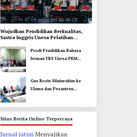
Wujudkan Pendidikan Berkualitas,
Sastra Inggris Unesa Pelatihan
Komunikasi Interkultural
Prodi Pendidikan Bahasa
Jerman FBS Unesa PKM
Internasional, Kenalkan
Budaya di Thailand
Gus Rozin Silaturahim ke
Ulama dan Pesantren
Yogyakarta, Perkuat Ukhuwah
Situs Berita Online Terpercaya
Jurnal jatim
Menyajikan