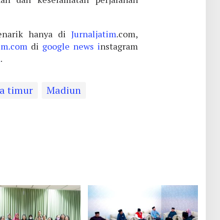
narik hanya di
Jurnaljatim
.com,
tim.com
di
google news i
nstagram
m
.
a timur
Madiun