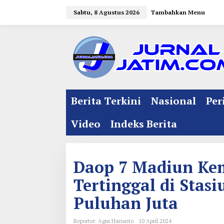
L
Sabtu, 8 Agustus 2026
Tambahkan Menu
e
w
a
t
i
k
e
Berita Terkini
Nasional
Per
k
o
Video
Indeks Berita
n
t
e
Daop 7 Madiun Ke
n
Tertinggal di Stasi
Puluhan Juta
Reporter: Agus Harianto
10 April 2024