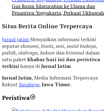
Gus Rozin Silaturahim ke Ulama dan
Pesantren Yogyakarta, Perkuat Ukhuwah
Situs Berita Online Terpercaya
Jurnal jatim
Menyajikan informasi terkini
seputar
ekonomi
,
bisnis
,
seni
,
sosial budaya
,
politik
,
olahraga
,
hukum
dan
kriminal
dalam
satu paket
khabar hari ini dan peristiwa
terkini
hanya di
Jurnal Jatim
Jurnal Jatim
, Media Informasi Terpercaya
Rakyat
Surabaya
,
Jawa Timur
.
Peristiwa