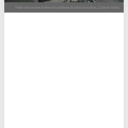
Polisi dan motor korban kecelakaan di lokasi kejadian. [Zainul Arifin]