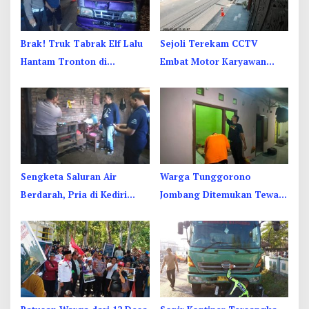
Brak! Truk Tabrak Elf Lalu
Sejoli Terekam CCTV
Hantam Tronton di
Embat Motor Karyawan
Jombang, Sopir Sempat
RSUD Jombang di Sebelah
Terjepit
Kamar Jenazah
Sengketa Saluran Air
Warga Tunggorono
Berdarah, Pria di Kediri
Jombang Ditemukan Tewas
Diduga Bacok Ibu dan Anak
Tergantung di Kamar Kos,
Tetangga
Begini Kata Polisi