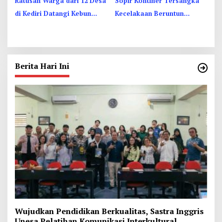
Ratusan Warga dari 12 Desa
Sopir Kontiner Tersangka
di Kediri Datangi Kebun
Kecelakaan Beruntun
Dhoho, Tuntut Status HGU
Tewaskan 2 Orang dan 6
Luka di Jombang
Berita Hari Ini
Wujudkan Pendidikan Berkualitas, Sastra Inggris
Unesa Pelatihan Komunikasi Interkultural