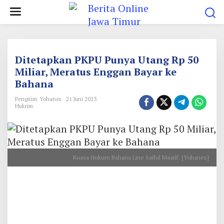
L
e
w
a
t
Ditetapkan PKPU Punya Utang Rp 50
i
Miliar, Meratus Enggan Bayar ke
Bahana
k
e
Pengirim: Yohanes
21 Juni 2023
Hukrim
k
o
n
t
Kuasa Hukum Bahana Line Saiful Maarif. [Yohanes]
e
n