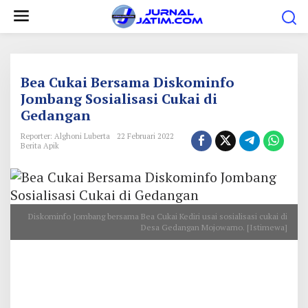
L
e
w
a
t
Bea Cukai Bersama Diskominfo
i
Jombang Sosialisasi Cukai di
Gedangan
k
e
Reporter: Alghoni Luberta
22 Februari 2022
Berita Apik
k
o
n
t
Diskominfo Jombang bersama Bea Cukai Kediri usai sosialisasi cukai di
e
Desa Gedangan Mojowarno. [Istimewa]
n