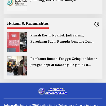
Jombang, Berikut Filosofinya
Hukum & Kriminalitas
Rumah Kos di Nganjuk Jadi Sarang
Peredaran Sabu, Pemuda Jombang Dan
Kediri Ditangkap
Pembantu Rumah Tangga Gelapkan Motor
Juragan Sapi di Jombang, Begini Aksi
Liciknya
@JurnalJatim.com 2020
- Situs
Berita
Online Jawa Timur -
Surabaya