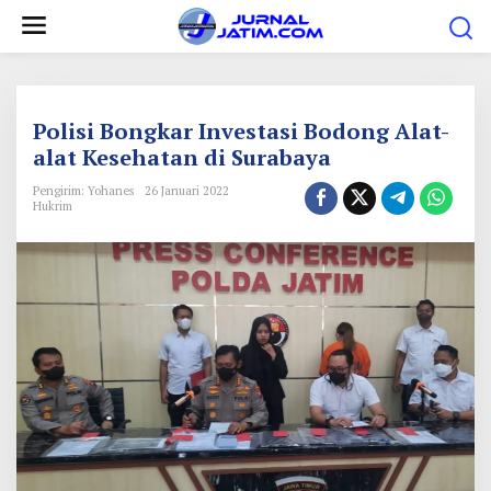
L
e
w
a
t
Polisi Bongkar Investasi Bodong Alat-
i
alat Kesehatan di Surabaya
k
Pengirim: Yohanes
26 Januari 2022
e
Hukrim
k
o
n
t
e
n