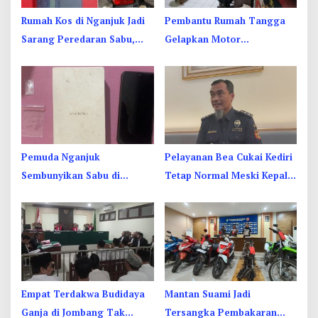
Rumah Kos di Nganjuk Jadi
Pembantu Rumah Tangga
Sarang Peredaran Sabu,
Gelapkan Motor
Pemuda Jombang Dan
Juragan Sapi di Jombang,
Kediri Ditangkap
Begini Aksi Liciknya
Pemuda Nganjuk
Pelayanan Bea Cukai Kediri
Sembunyikan Sabu di
Tetap Normal Meski Kepala
Dusbook HP, Akhirnya
Kantor Jadi Tersangka KPK
Ketahuan Juga
Empat Terdakwa Budidaya
Mantan Suami Jadi
Ganja di Jombang Tak
Tersangka Pembakaran