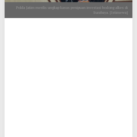
Polda Jatim merilis ungkap kasus penipuan investasi bodong alkes di
Surabaya. [Istimewa]