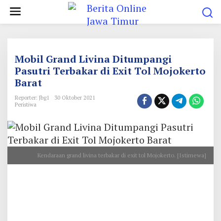
L
e
w
a
t
Mobil Grand Livina Ditumpangi
i
Pasutri Terbakar di Exit Tol Mojokerto
Barat
k
e
Reporter: Jbg1
30 Oktober 2021
Peristiwa
k
o
n
t
Kendaraan grand livina terbakar di exit tol Mojokerto. [Istimewa]
e
n