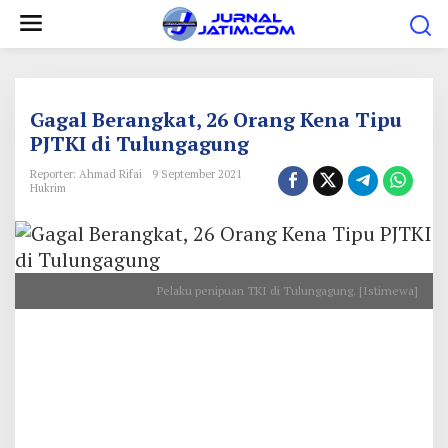
L
e
w
a
t
Gagal Berangkat, 26 Orang Kena Tipu
i
PJTKI di Tulungagung
k
Reporter: Ahmad Rifai
9 September 2021
e
Hukrim
k
o
n
Pelaku penipuan TKI di Tulungagung. [Istimewa]
t
e
n