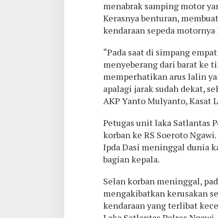
menabrak samping motor yan
Kerasnya benturan, membuat 
kendaraan sepeda motornya h
“Pada saat di simpang empat
menyeberang dari barat ke t
memperhatikan arus lalin yan
apalagi jarak sudah dekat, se
AKP Yanto Mulyanto, Kasat L
Petugas unit laka Satlantas
korban ke RS Soeroto Ngawi.
Ipda Dasi meninggal dunia 
bagian kepala.
Selan korban meninggal, pada
mengakibatkan kerusakan sep
kendaraan yang terlibat kec
Laka Satlantas Polres Ngawi. 