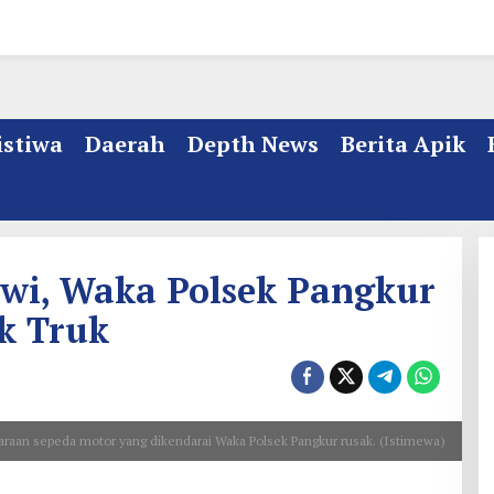
istiwa
Daerah
Depth News
Berita Apik
awi, Waka Polsek Pangkur
k Truk
raan sepeda motor yang dikendarai Waka Polsek Pangkur rusak. (Istimewa)