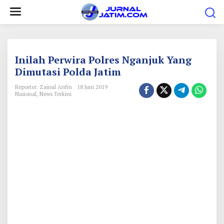
L
e
w
a
t
Inilah Perwira Polres Nganjuk Yang
i
Dimutasi Polda Jatim
k
Reporter: Zainul Arifin
18 Juni 2019
e
Nasional
,
News Terkini
k
o
n
t
e
n