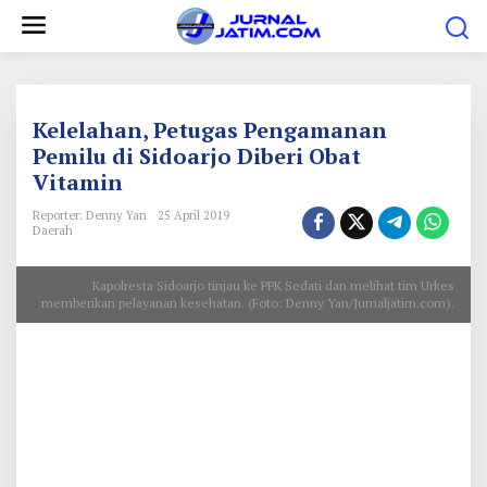
L
e
w
a
t
Kelelahan, Petugas Pengamanan
i
Pemilu di Sidoarjo Diberi Obat
Vitamin
k
e
Reporter: Denny Yan
25 April 2019
Daerah
k
o
Kapolresta Sidoarjo tinjau ke PPK Sedati dan melihat tim Urkes
n
memberikan pelayanan kesehatan. (Foto: Denny Yan/Jurnaljatim.com).
t
e
n