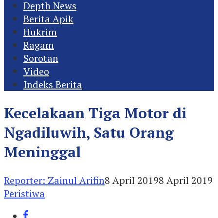
Depth News
Berita Apik
Hukrim
Ragam
Sorotan
Video
Indeks Berita
Kecelakaan Tiga Motor di
Ngadiluwih, Satu Orang
Meninggal
Reporter: Zainul Arifin
8 April 2019
8 April 2019
Peristiwa