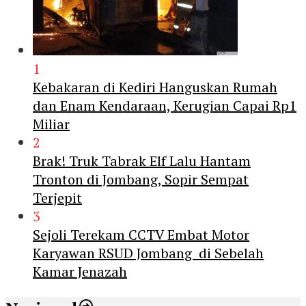
1
Kebakaran di Kediri Hanguskan Rumah
dan Enam Kendaraan, Kerugian Capai Rp1
Miliar
2
Brak! Truk Tabrak Elf Lalu Hantam
Tronton di Jombang, Sopir Sempat
Terjepit
3
Sejoli Terekam CCTV Embat Motor
Karyawan RSUD Jombang di Sebelah
Kamar Jenazah