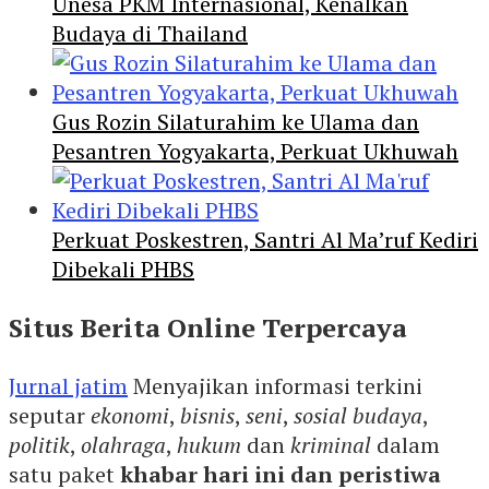
Unesa PKM Internasional, Kenalkan
Budaya di Thailand
Gus Rozin Silaturahim ke Ulama dan
Pesantren Yogyakarta, Perkuat Ukhuwah
Perkuat Poskestren, Santri Al Ma’ruf Kediri
Dibekali PHBS
Situs Berita Online Terpercaya
Jurnal jatim
Menyajikan informasi terkini
seputar
ekonomi
,
bisnis
,
seni
,
sosial budaya
,
politik
,
olahraga
,
hukum
dan
kriminal
dalam
satu paket
khabar hari ini dan peristiwa