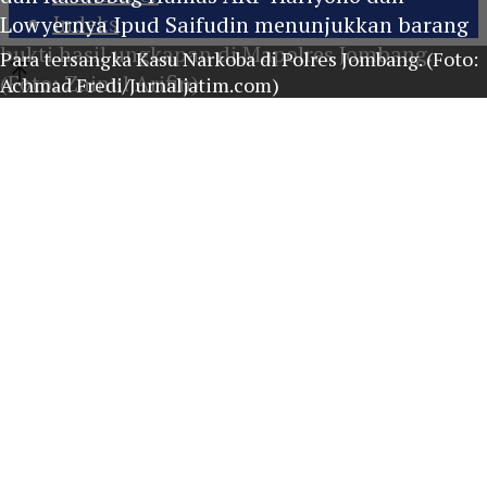
Indeks
Lowyernya Ipud Saifudin menunjukkan barang
bukti hasil ungkapan di Mapolres Jombang.
Para tersangka Kasu Narkoba di Polres Jombang. (Foto:
(Foto: Zainul Arifin)
Achmad Fredi/Jurnaljatim.com)