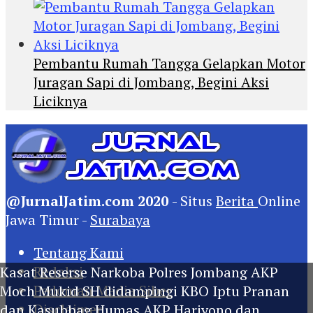
Pembantu Rumah Tangga Gelapkan Motor
Juragan Sapi di Jombang, Begini Aksi
Liciknya
@JurnalJatim.com 2020
- Situs
Berita
Online
Jawa Timur -
Surabaya
Tentang Kami
Redaksi
Kasat Reserse Narkoba Polres Jombang AKP
Pedoman Media Siber
Moch Mukid SH didampingi KBO Iptu Pranan
Disclaimer
dan Kasubbag Humas AKP Hariyono dan