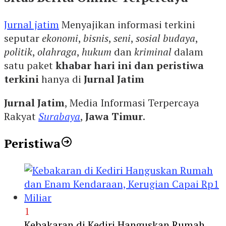
Jurnal jatim
Menyajikan informasi terkini
seputar
ekonomi
,
bisnis
,
seni
,
sosial budaya
,
politik
,
olahraga
,
hukum
dan
kriminal
dalam
satu paket
khabar hari ini dan peristiwa
terkini
hanya di
Jurnal Jatim
Jurnal Jatim
, Media Informasi Terpercaya
Rakyat
Surabaya
,
Jawa Timur
.
Peristiwa
1
Kebakaran di Kediri Hanguskan Rumah