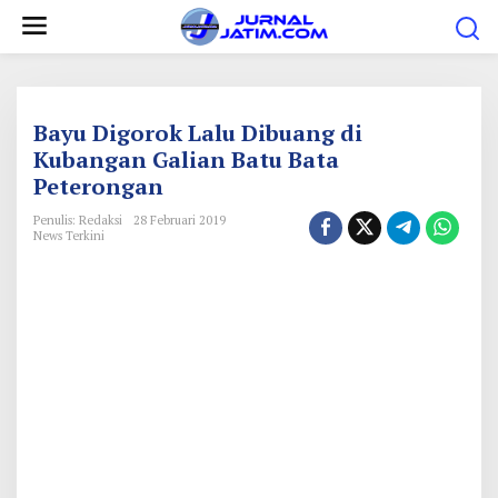
L
e
w
a
t
Bayu Digorok Lalu Dibuang di
i
Kubangan Galian Batu Bata
Peterongan
k
e
Penulis: Redaksi
28 Februari 2019
News Terkini
k
o
n
t
e
n