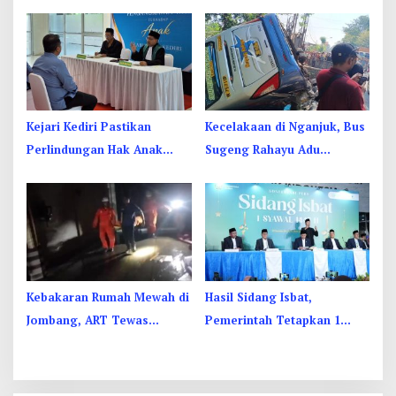
Jombang: Panitia Gupuh,
UMKM di Hari Jadi Kediri
Suguh, Lungguh
Disorot
Kejari Kediri Pastikan
Kecelakaan di Nganjuk, Bus
Perlindungan Hak Anak
Sugeng Rahayu Adu
Lewat Penetapan Perwalian
Banteng Dengan Dump
Truk, 4 Orang Luka
Kebakaran Rumah Mewah di
Hasil Sidang Isbat,
Jombang, ART Tewas
Pemerintah Tetapkan 1
Diduga Menghirup Asap
Syawal 1447 Hijriah Pada
Sabtu 21 Maret 2026