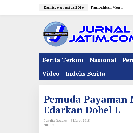
L
Kamis, 6 Agustus 2026
Tambahkan Menu
e
w
a
t
i
k
e
Berita Terkini
Nasional
Per
k
o
Video
Indeks Berita
n
t
e
Pemuda Payaman N
n
Edarkan Dobel L
Penulis: Redaksi
6 Maret 2018
Hukrim