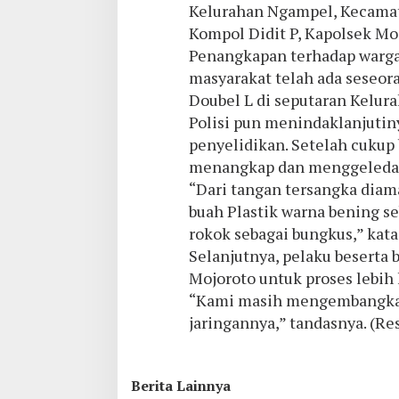
Kelurahan Ngampel, Kecamata
Kompol Didit P, Kapolsek Moj
Penangkapan terhadap warga 
masyarakat telah ada seseor
Doubel L di seputaran Kelur
Polisi pun menindaklanjuti
penyelidikan. Setelah cukup 
menangkap dan menggeleda
“Dari tangan tersangka diama
buah Plastik warna bening s
rokok sebagai bungkus,” kata
Selanjutnya, pelaku beserta 
Mojoroto untuk proses lebih
“Kami masih mengembangkan
jaringannya,” tandasnya. (Re
Berita Lainnya