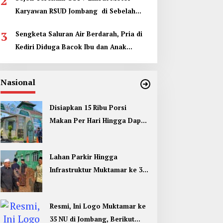
2
Karyawan RSUD Jombang di Sebelah
Kamar Jenazah
3
Sengketa Saluran Air Berdarah, Pria di
Kediri Diduga Bacok Ibu dan Anak
Tetangga
Nasional
Disiapkan 15 Ribu Porsi
Makan Per Hari Hingga Dapur
Umum di Muktamar ke 35 NU
Jombang
Lahan Parkir Hingga
Infrastruktur Muktamar ke 35
NU di Jombang Hampir
Rampung
Resmi, Ini Logo Muktamar ke
35 NU di Jombang, Berikut