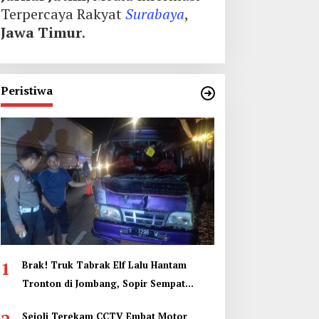
Terpercaya Rakyat
Surabaya
,
Jawa Timur
.
Peristiwa
1
Brak! Truk Tabrak Elf Lalu Hantam
Tronton di Jombang, Sopir Sempat
Terjepit
Sejoli Terekam CCTV Embat Motor