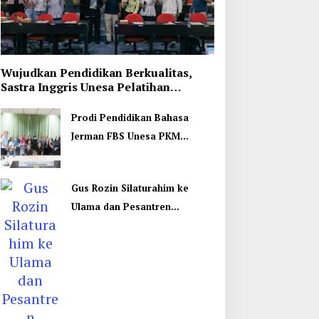
Wujudkan Pendidikan Berkualitas,
Sastra Inggris Unesa Pelatihan
Komunikasi Interkultural
Prodi Pendidikan Bahasa
Jerman FBS Unesa PKM
Internasional, Kenalkan
Budaya di Thailand
Gus Rozin Silaturahim ke
Ulama dan Pesantren
Yogyakarta, Perkuat Ukhuwah