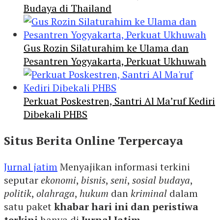
Budaya di Thailand
Gus Rozin Silaturahim ke Ulama dan
Pesantren Yogyakarta, Perkuat Ukhuwah
Perkuat Poskestren, Santri Al Ma’ruf Kediri
Dibekali PHBS
Situs Berita Online Terpercaya
Jurnal jatim
Menyajikan informasi terkini
seputar
ekonomi
,
bisnis
,
seni
,
sosial budaya
,
politik
,
olahraga
,
hukum
dan
kriminal
dalam
satu paket
khabar hari ini dan peristiwa
terkini
hanya di
Jurnal Jatim