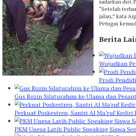
sadarkan diri.
“Setelah terba
jalan,” kata A
Petugas kemudi
Berita La
Wujudkan Pen
Prodi Pendid
Gus Rozin Silaturahim ke Ulama dan Pesan
Perkuat Poskestren, Santri Al Ma’ruf Kediri
PKM Unesa Latih Public Speaking Siswa Se