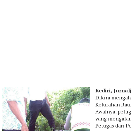
Kediri,
Jurnal
Dikira mengala
Kelurahan Raun
Awalnya, petug
yang mengalam
Petugas dari P