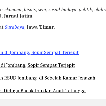
ar
ekonomi
,
bisnis
,
seni
,
sosial budaya
,
politik
,
olahr
di
Jurnal Jatim
yat
Surabaya
,
Jawa Timur
.
 di Jombang, Sopir Sempat Terjepit
an RSUD Jombang di Sebelah Kamar Jenazah
diri Diduga Bacok Ibu dan Anak Tetangga