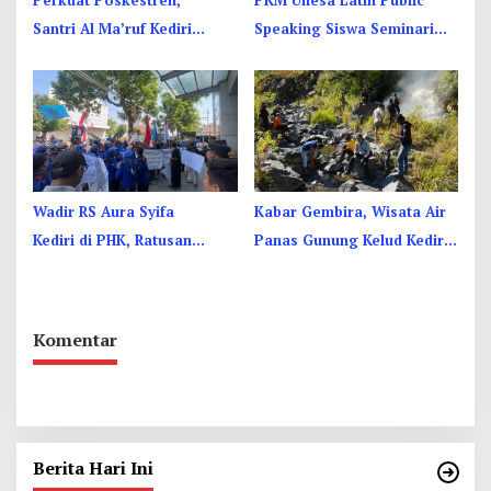
Perkuat Poskestren,
PKM Unesa Latih Public
Santri Al Ma’ruf Kediri
Speaking Siswa Seminari
Dibekali PHBS
Menengah St. Vincentius a
Paulo Garum
Wadir RS Aura Syifa
Kabar Gembira, Wisata Air
Kediri di PHK, Ratusan
Panas Gunung Kelud Kediri
Pekerja Kesehatan Protes
Siap Dibuka Kembali
Komentar
Berita Hari Ini