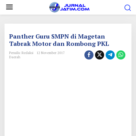
L
e
w
a
t
Panther Guru SMPN di Magetan
i
Tabrak Motor dan Rombong PKL
k
Penulis: Redaksi
12 November 2017
e
Daerah
k
o
n
t
e
n