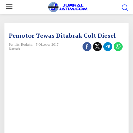
L
e
w
a
t
Pemotor Tewas Ditabrak Colt Diesel
i
Penulis: Redaksi
3 Oktober 2017
k
Daerah
e
k
o
n
t
e
n