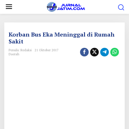
L
e
w
a
t
Korban Bus Eka Meninggal di Rumah
i
Sakit
k
Penulis: Redaksi
21 Oktober 2017
e
Daerah
k
o
n
t
e
n