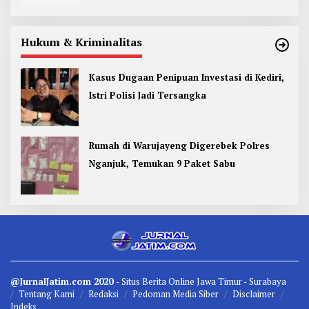
Hukum & Kriminalitas
Kasus Dugaan Penipuan Investasi di Kediri,
Istri Polisi Jadi Tersangka
Rumah di Warujayeng Digerebek Polres
Nganjuk, Temukan 9 Paket Sabu
@JurnalJatim.com 2020
- Situs
Berita
Online Jawa Timur -
Surabaya
Tentang Kami
Redaksi
Pedoman Media Siber
Disclaimer
Indeks