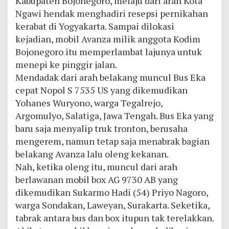
Kabupaten Bojonegoro, melaju dari arah Kota
Ngawi hendak menghadiri resepsi pernikahan
kerabat di Yogyakarta. Sampai dilokasi
kejadian, mobil Avanza milik anggota Kodim
Bojonegoro itu memperlambat lajunya untuk
menepi ke pinggir jalan.
Mendadak dari arah belakang muncul Bus Eka
cepat Nopol S 7535 US yang dikemudikan
Yohanes Wuryono, warga Tegalrejo,
Argomulyo, Salatiga, Jawa Tengah. Bus Eka yang
baru saja menyalip truk tronton, berusaha
mengerem, namun tetap saja menabrak bagian
belakang Avanza lalu oleng kekanan.
Nah, ketika oleng itu, muncul dari arah
berlawanan mobil box AG 9730 AB yang
dikemudikan Sukarmo Hadi (54) Priyo Nagoro,
warga Sondakan, Laweyan, Surakarta. Seketika,
tabrak antara bus dan box itupun tak terelakkan.