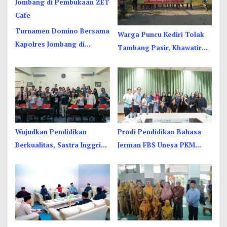
Turnamen Domino Bersama
Warga Puncu Kediri Tolak
Kapolres Jombang di
Tambang Pasir, Khawatir
Pembukaan ZET Cafe
Mata Air dan Pipa Air Bersih
Terancam
Wujudkan Pendidikan
Prodi Pendidikan Bahasa
Berkualitas, Sastra Inggris
Jerman FBS Unesa PKM
Unesa Pelatihan Komunikasi
Internasional, Kenalkan
Interkultural
Budaya di Thailand