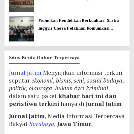
Terancam
Wujudkan Pendidikan Berkualitas, Sastra
Inggris Unesa Pelatihan Komunikasi
Interkultural
Situs Berita Online Terpercaya
Jurnal jatim
Menyajikan informasi terkini
seputar
ekonomi
,
bisnis
,
seni
,
sosial budaya
,
politik
,
olahraga
,
hukum
dan
kriminal
dalam satu paket
khabar hari ini dan
peristiwa terkini
hanya di
Jurnal Jatim
Jurnal Jatim
, Media Informasi Terpercaya
Rakyat
Surabaya
,
Jawa Timur
.