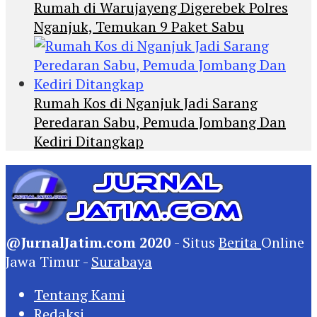
Rumah di Warujayeng Digerebek Polres
Nganjuk, Temukan 9 Paket Sabu
Rumah Kos di Nganjuk Jadi Sarang
Peredaran Sabu, Pemuda Jombang Dan
Kediri Ditangkap
@JurnalJatim.com 2020
- Situs
Berita
Online
Jawa Timur -
Surabaya
Tentang Kami
Redaksi