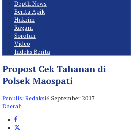
Depth News
Berita Apik
Hukrim
Ragam
Sorotan
Video
Indeks Berita
Propost Cek Tahanan di
Polsek Maospati
Penulis: Redaksi
6 September 2017
Daerah