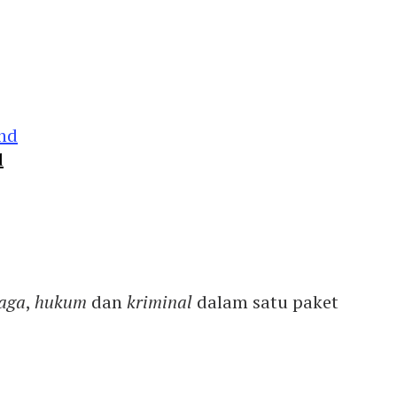
d
aga
,
hukum
dan
kriminal
dalam satu paket