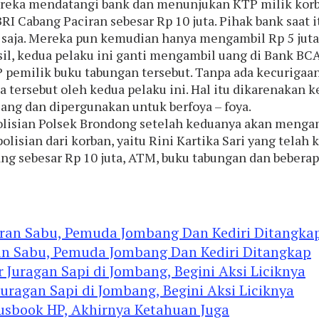
eka mendatangi bank dan menunjukan KTP milik korba
BRI Cabang Paciran sebesar Rp 10 juta. Pihak bank saa
a saja. Mereka pun kemudian hanya mengambil Rp 5 juta
sil, kedua pelaku ini ganti mengambil uang di Bank B
emilik buku tabungan tersebut. Tanpa ada kecurigaan 
tersebut oleh kedua pelaku ini. Hal itu dikarenakan k
ang dan dipergunakan untuk berfoya – foya.
olisian Polsek Brondong setelah keduanya akan mengamb
lisian dari korban, yaitu Rini Kartika Sari yang telah
 sebesar Rp 10 juta, ATM, buku tabungan dan beberapa
an Sabu, Pemuda Jombang Dan Kediri Ditangkap
agan Sapi di Jombang, Begini Aksi Liciknya