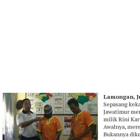
Lamongan, J
Sepasang keka
Jawatimur mer
milik Rini Ka
Awalnya, mere
Bukannya dike