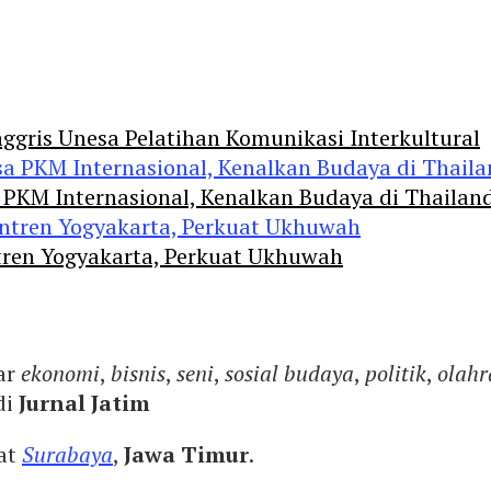
ggris Unesa Pelatihan Komunikasi Interkultural
 PKM Internasional, Kenalkan Budaya di Thailan
tren Yogyakarta, Perkuat Ukhuwah
ar
ekonomi
,
bisnis
,
seni
,
sosial budaya
,
politik
,
olahr
di
Jurnal Jatim
yat
Surabaya
,
Jawa Timur
.