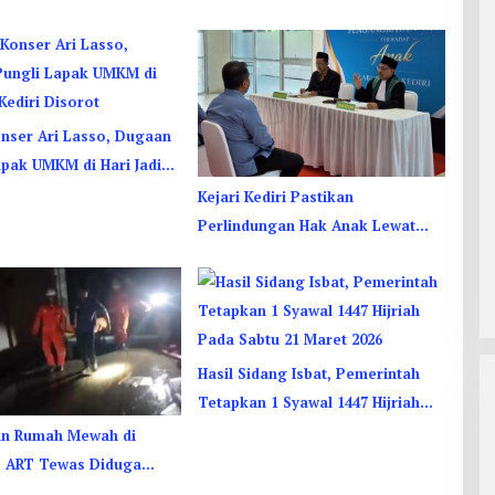
onser Ari Lasso, Dugaan
apak UMKM di Hari Jadi
sorot
Kejari Kediri Pastikan
Perlindungan Hak Anak Lewat
Penetapan Perwalian
Hasil Sidang Isbat, Pemerintah
Tetapkan 1 Syawal 1447 Hijriah
Pada Sabtu 21 Maret 2026
an Rumah Mewah di
 ART Tewas Diduga
p Asap