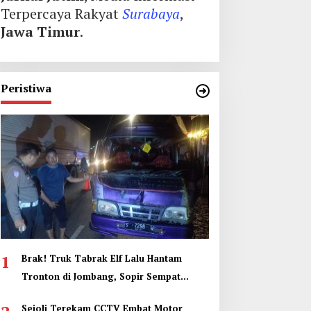
Terpercaya Rakyat
Surabaya
,
Jawa Timur
.
Peristiwa
1
Brak! Truk Tabrak Elf Lalu Hantam
Tronton di Jombang, Sopir Sempat
Terjepit
Sejoli Terekam CCTV Embat Motor