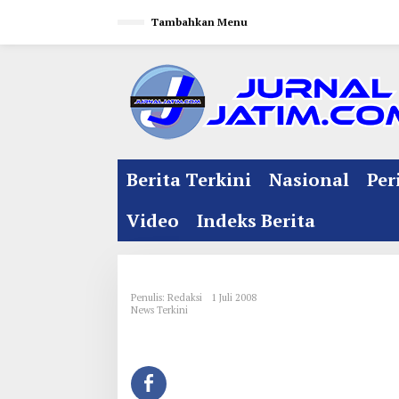
L
Tambahkan Menu
e
w
a
t
i
k
e
Berita Terkini
Nasional
Per
k
o
Video
Indeks Berita
n
t
e
Penulis: Redaksi
1 Juli 2008
n
News Terkini