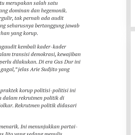
itu merupakan salah satu
yang dominan dan hegemonik.
gulir, tak pernah ada audit
ng seharusnya bertanggung jawab
ahan yang korup.
ngaudit kembali kader-kader
alam transisi demokrasi, kewajiban
perlu dilakukan. Di era Gus Dur ini
gagal,” jelas Arie Sudjito yang
aktek korup politisi-politisi ini
dalam rekrutmen politik di
Golkar. Rekrutmen politik didasari
menarik. Ini menunjukkan partai-
las Jito yang sedang menulis