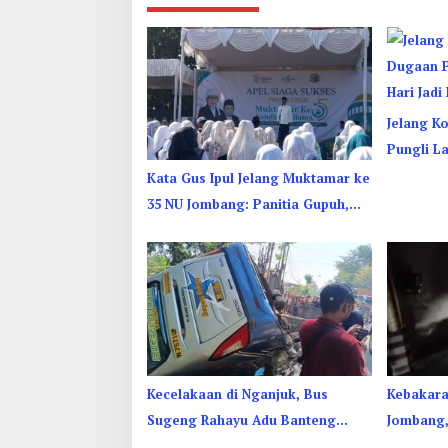
Jelang K
Pungli L
Kediri Di
Kata Gus Ipul Jelang Muktamar ke
35 NU Jombang: Panitia Gupuh,
Suguh, Lungguh
Kecelakaan di Nganjuk, Bus
Kebakar
Sugeng Rahayu Adu Banteng
Jombang,
Dengan Dump Truk, 4 Orang
Menghiru