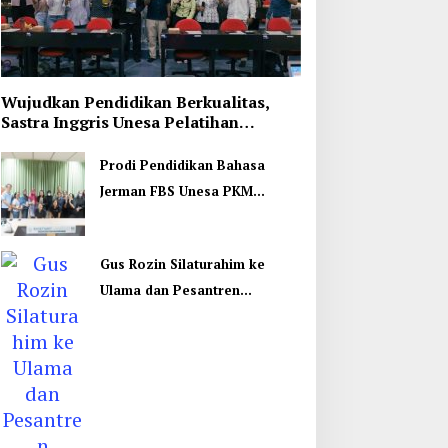
Wujudkan Pendidikan Berkualitas,
Sastra Inggris Unesa Pelatihan
Komunikasi Interkultural
Prodi Pendidikan Bahasa
Jerman FBS Unesa PKM
Internasional, Kenalkan
Budaya di Thailand
Gus Rozin Silaturahim ke
Ulama dan Pesantren
Yogyakarta, Perkuat Ukhuwah