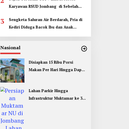
2
Karyawan RSUD Jombang di Sebelah
Kamar Jenazah
3
Sengketa Saluran Air Berdarah, Pria di
Kediri Diduga Bacok Ibu dan Anak
Tetangga
Nasional
Disiapkan 15 Ribu Porsi
Makan Per Hari Hingga Dapur
Umum di Muktamar ke 35 NU
Jombang
Lahan Parkir Hingga
Infrastruktur Muktamar ke 35
NU di Jombang Hampir
Rampung