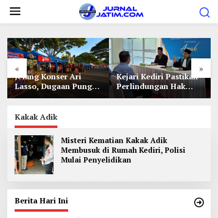
L
e
w
a
t
«
»
i
Jelang Konser Ari
Kejari Kediri Pastikan
k
Lasso, Dugaan Pungli
Perlindungan Hak
e
Lapak UMKM di Hari
Anak Lewat Penetapan
Jadi Kediri Disorot
Perwalian
k
Kakak Adik
o
n
Misteri Kematian Kakak Adik
t
Membusuk di Rumah Kediri, Polisi
e
Mulai Penyelidikan
n
Berita Hari Ini