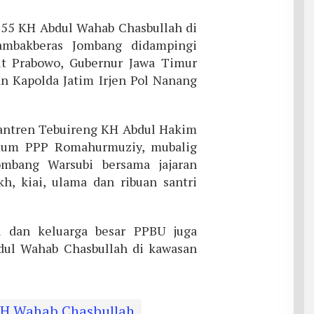
55 KH Abdul Wahab Chasbullah di
ambakberas Jombang didampingi
git Prabowo, Gubernur Jawa Timur
an Kapolda Jatim Irjen Pol Nanang
antren Tebuireng KH Abdul Hakim
mum PPP Romahurmuziy, mubalig
mbang Warsubi bersama jajaran
h, kiai, ulama dan ribuan santri
 dan keluarga besar PPBU juga
ul Wahab Chasbullah di kawasan
KH Wahab Chasbullah