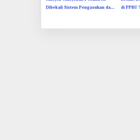
Dibekali Sistem Pengasuhan dan
di PPBU 
Pencegahan Kekerasan
27-31 Ag