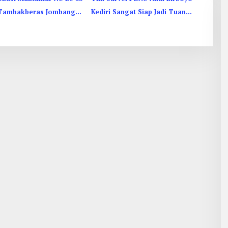
Tambakberas Jombang,
Kediri Sangat Siap Jadi Tuan
ustus 2026
Rumah Muktamar