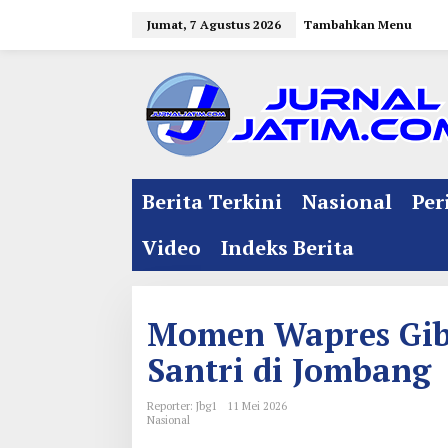
L
Jumat, 7 Agustus 2026
Tambahkan Menu
e
w
a
t
i
k
e
Berita Terkini
Nasional
Per
k
o
Video
Indeks Berita
n
t
e
Momen Wapres Gibr
n
Santri di Jombang
Reporter: Jbg1
11 Mei 2026
Nasional