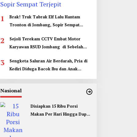
1
Brak! Truk Tabrak Elf Lalu Hantam
Tronton di Jombang, Sopir Sempat
Terjepit
2
Sejoli Terekam CCTV Embat Motor
Karyawan RSUD Jombang di Sebelah
Kamar Jenazah
3
Sengketa Saluran Air Berdarah, Pria di
Kediri Diduga Bacok Ibu dan Anak
Tetangga
Nasional
Disiapkan 15 Ribu Porsi
Makan Per Hari Hingga Dapur
Umum di Muktamar ke 35 NU
Jombang