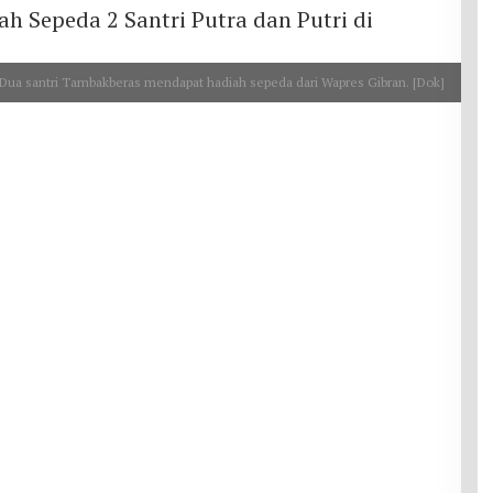
Dua santri Tambakberas mendapat hadiah sepeda dari Wapres Gibran. [Dok]