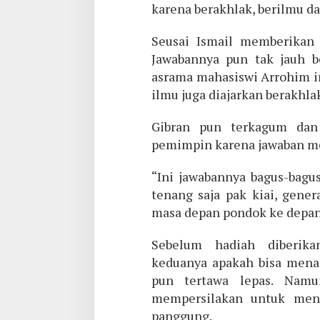
karena berakhlak, berilmu da
Seusai Ismail memberikan p
Jawabannya pun tak jauh b
asrama mahasiswi Arrohim i
ilmu juga diajarkan berakhla
Gibran pun terkagum dan
pemimpin karena jawaban me
“Ini jawabannya bagus-bagu
tenang saja pak kiai, genera
masa depan pondok ke depan c
Sebelum hadiah diberik
keduanya apakah bisa menai
pun tertawa lepas. Namu
mempersilakan untuk men
panggung.