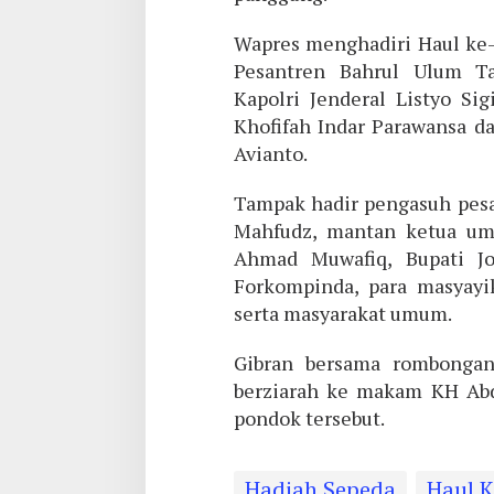
Wapres menghadiri Haul ke-
Pesantren Bahrul Ulum T
Kapolri Jenderal Listyo Si
Khofifah Indar Parawansa d
Avianto.
Tampak hadir pengasuh pes
Mahfudz, mantan ketua u
Ahmad Muwafiq, Bupati Jo
Forkompinda, para masyayik
serta masyarakat umum.
Gibran bersama rombongan
berziarah ke makam KH Abd
pondok tersebut.
Hadiah Sepeda
Haul 