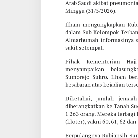
Arab Saudi akibat pneumonia
Minggu (31/5/2026).
Ilham mengungkapkan Rubi
dalam Sub Kelompok Terbang
Almarhumah informasinya s
sakit setempat.
Pihak Kementerian Haj
menyampaikan belasungk
Sumorejo Sukro. Ilham berh
kesabaran atas kejadian ters
Diketahui, jumlah jemaa
diberangkatkan ke Tanah Su
1.263 orang. Mereka terbag
(kloter), yakni 60, 61, 62 dan 
Berpulangnya Rubiansih Su