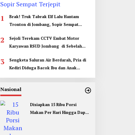
1
Brak! Truk Tabrak Elf Lalu Hantam
Tronton di Jombang, Sopir Sempat
Terjepit
2
Sejoli Terekam CCTV Embat Motor
Karyawan RSUD Jombang di Sebelah
Kamar Jenazah
3
Sengketa Saluran Air Berdarah, Pria di
Kediri Diduga Bacok Ibu dan Anak
Tetangga
Nasional
Disiapkan 15 Ribu Porsi
Makan Per Hari Hingga Dapur
Umum di Muktamar ke 35 NU
Jombang