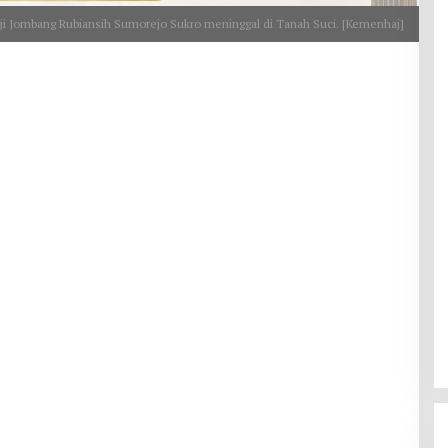
ji Jombang Rubiansih Sumorejo Sukro meninggal di Tanah Suci. [Kemenhaj]