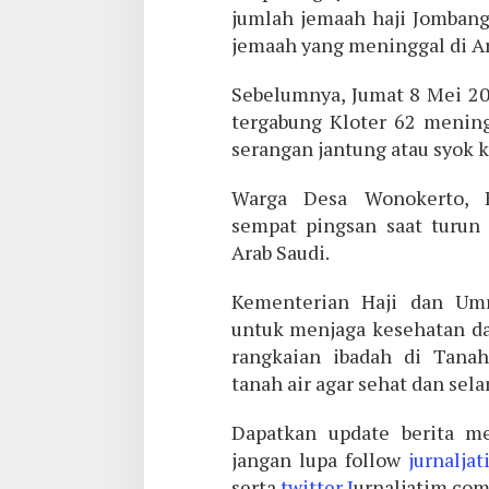
jumlah jemaah haji Jombang 
jemaah yang meninggal di Ar
Sebelumnya, Jumat 8 Mei 20
tergabung Kloter 62 mening
serangan jantung atau syok k
Warga Desa Wonokerto, 
sempat pingsan saat turun 
Arab Saudi.
Kementerian Haji dan Um
untuk menjaga kesehatan d
rangkaian ibadah di Tana
tanah air agar sehat dan sela
Dapatkan update berita me
jangan lupa follow
jurnalja
serta
twitter J
urnaljatim.co