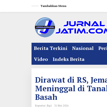
L
Tambahkan Menu
e
w
a
t
i
k
e
Berita Terkini
Nasional
Per
k
o
Video
Indeks Berita
n
t
e
Dirawat di RS, Je
n
Meninggal di Tana
Basah
Reporter: Jbg1
31 Mei 2026