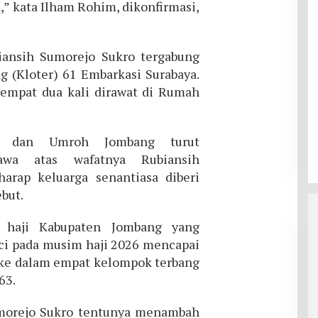
,” kata Ilham Rohim, dikonfirmasi,
ansih Sumorejo Sukro tergabung
 (Kloter) 61 Embarkasi Surabaya.
empat dua kali dirawat di Rumah
i dan Umroh Jombang turut
awa atas wafatnya Rubiansih
arap keluarga senantiasa diberi
ebut.
h haji Kabupaten Jombang yang
ci pada musim haji 2026 mencapai
i ke dalam empat kelompok terbang
63.
morejo Sukro tentunya menambah