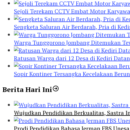
Sejoli Terekam CCTV Embat Motor Karyaw
Sengketa Saluran Air Berdarah, Pria di Ke
Warga Tunggorono Jombang Ditemukan Tewas
Ratusan Warga dari 12 Desa di Kediri Data
Sopir Kontiner Tersangka Kecelakaan Beru
Berita Hari Ini
Wujudkan Pendidikan Berkualitas, Sastra In
Prodi Pendidikan Bahasa Jerman FBS Unesa