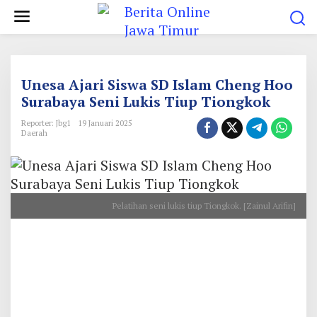
L
e
w
a
t
Unesa Ajari Siswa SD Islam Cheng Hoo
i
Surabaya Seni Lukis Tiup Tiongkok
k
Reporter: Jbg1
19 Januari 2025
e
Daerah
k
o
n
Pelatihan seni lukis tiup Tiongkok. [Zainul Arifin]
t
e
n