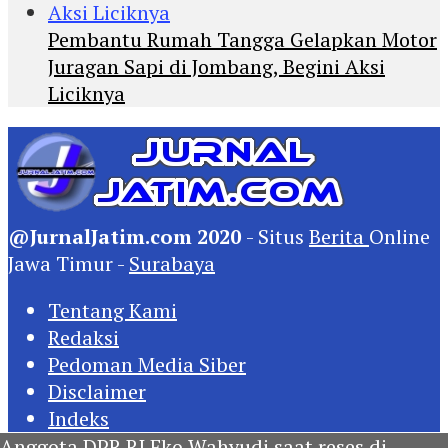
Pembantu Rumah Tangga Gelapkan Motor
Juragan Sapi di Jombang, Begini Aksi
Liciknya
@JurnalJatim.com 2020
- Situs
Berita
Online
Jawa Timur -
Surabaya
Tentang Kami
Redaksi
Pedoman Media Siber
Disclaimer
Indeks
Anggota DPR RI Eko Wahyudi saat reses di