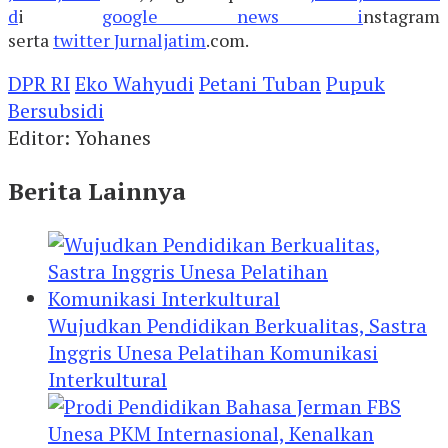
d
i
google news i
nstagram
serta
twitter
Jurnaljatim
.com.
DPR RI
Eko Wahyudi
Petani Tuban
Pupuk
Bersubsidi
Editor: Yohanes
Berita Lainnya
Wujudkan Pendidikan Berkualitas, Sastra
Inggris Unesa Pelatihan Komunikasi
Interkultural