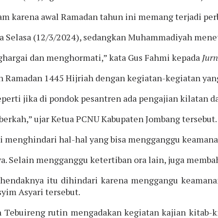
lam karena awal Ramadan tahun ini memang terjadi per
 Selasa (12/3/2024), sedangkan Muhammadiyah meneta
nghargai dan menghormati,” kata Gus Fahmi kepada
Jur
n Ramadan 1445 Hijriah dengan kegiatan-kegiatan yan
eperti jika di pondok pesantren ada pengajian kilatan d
berkah,” ujar Ketua PCNU Kabupaten Jombang tersebut.
i menghindari hal-hal yang bisa mengganggu keamanan
ya. Selain mengganggu ketertiban ora lain, juga membah
 hendaknya itu dihindari karena menggangu keamanan 
yim Asyari tersebut.
buireng rutin mengadakan kegiatan kajian kitab-kit