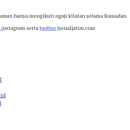
, namun hanya mengikuti ngaji kilatan selama Ramadan.
 i
nstagram serta
twitter J
urnaljatim.com
d