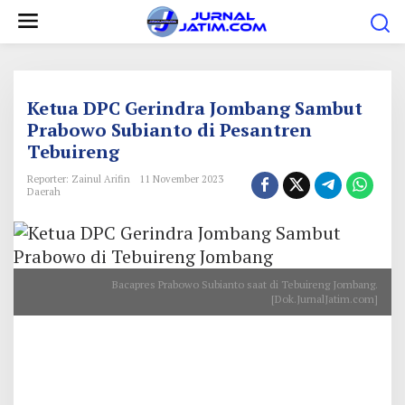
L
e
w
a
t
Ketua DPC Gerindra Jombang Sambut
i
Prabowo Subianto di Pesantren
Tebuireng
k
e
Reporter: Zainul Arifin
11 November 2023
Daerah
k
o
n
t
Bacapres Prabowo Subianto saat di Tebuireng Jombang.
e
[Dok.JurnalJatim.com]
n