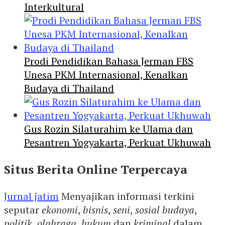
Interkultural
Prodi Pendidikan Bahasa Jerman FBS
Unesa PKM Internasional, Kenalkan
Budaya di Thailand
Gus Rozin Silaturahim ke Ulama dan
Pesantren Yogyakarta, Perkuat Ukhuwah
Situs Berita Online Terpercaya
Jurnal jatim
Menyajikan informasi terkini
seputar
ekonomi
,
bisnis
,
seni
,
sosial budaya
,
politik
,
olahraga
,
hukum
dan
kriminal
dalam