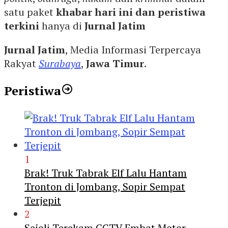
satu paket
khabar hari ini dan peristiwa
terkini
hanya di
Jurnal Jatim
Jurnal Jatim
, Media Informasi Terpercaya
Rakyat
Surabaya
,
Jawa Timur
.
Peristiwa
1
Brak! Truk Tabrak Elf Lalu Hantam
Tronton di Jombang, Sopir Sempat
Terjepit
2
Sejoli Terekam CCTV Embat Motor