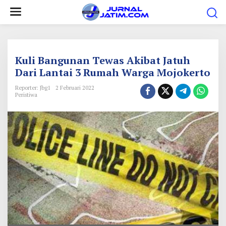
L
e
w
a
t
Kuli Bangunan Tewas Akibat Jatuh
i
Dari Lantai 3 Rumah Warga Mojokerto
k
Reporter: Jbg1
2 Februari 2022
e
Peristiwa
k
o
n
t
e
n