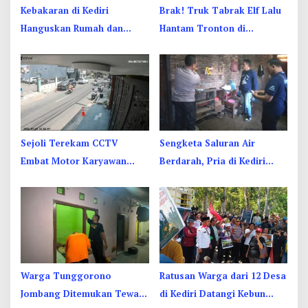
Kebakaran di Kediri
Brak! Truk Tabrak Elf Lalu
Hanguskan Rumah dan
Hantam Tronton di
Enam Kendaraan, Kerugian
Jombang, Sopir Sempat
Capai Rp1 Miliar
Terjepit
Sejoli Terekam CCTV
Sengketa Saluran Air
Embat Motor Karyawan
Berdarah, Pria di Kediri
RSUD Jombang di Sebelah
Diduga Bacok Ibu dan Anak
Kamar Jenazah
Tetangga
Warga Tunggorono
Ratusan Warga dari 12 Desa
Jombang Ditemukan Tewas
di Kediri Datangi Kebun