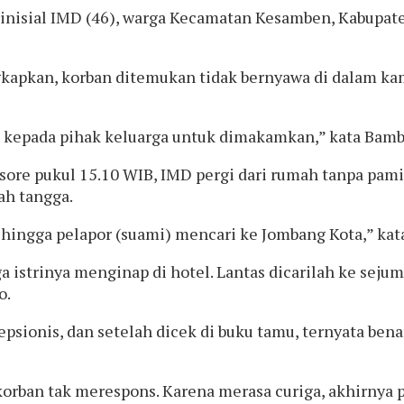
inisial IMD (46), warga Kecamatan Kesamben, Kabupate
kan, korban ditemukan tidak bernyawa di dalam kamar
n kepada pihak keluarga untuk dimakamkan,” kata Bam
 sore pukul 15.10 WIB, IMD pergi dari rumah tanpa pa
ah tangga.
ehingga pelapor (suami) mencari ke Jombang Kota,” ka
a istrinya menginap di hotel. Lantas dicarilah ke seju
o.
psionis, dan setelah dicek di buku tamu, ternyata bena
orban tak merespons. Karena merasa curiga, akhirnya p