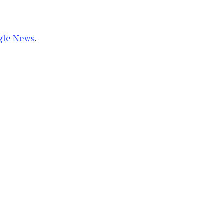
gle News
.