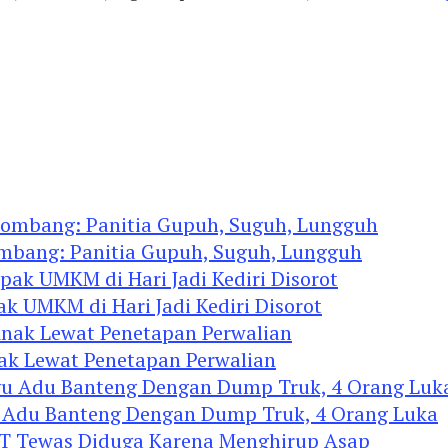
ombang: Panitia Gupuh, Suguh, Lungguh
ak UMKM di Hari Jadi Kediri Disorot
nak Lewat Penetapan Perwalian
u Adu Banteng Dengan Dump Truk, 4 Orang Luka