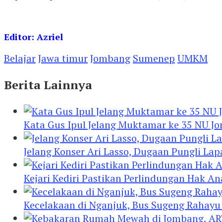
Editor: Azriel
Belajar
Jawa timur
Jombang
Sumenep
UMKM
Berita Lainnya
Kata Gus Ipul Jelang Muktamar ke 35 NU J
Jelang Konser Ari Lasso, Dugaan Pungli Lap
Kejari Kediri Pastikan Perlindungan Hak A
Kecelakaan di Nganjuk, Bus Sugeng Rahay