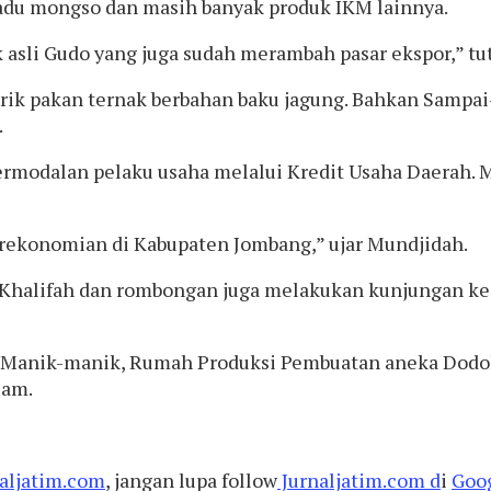
 madu mongso dan masih banyak produk IKM lainnya.
k asli Gudo yang juga sudah merambah pasar ekspor,” tu
rik pakan ternak berbahan baku jagung. Bahkan Sampai
.
ermodalan pelaku usaha melalui Kredit Usaha Daerah. 
ekonomian di Kabupaten Jombang,” ujar Mundjidah.
 Khalifah dan rombongan juga melakukan kunjungan ke 
an Manik-manik, Rumah Produksi Pembuatan aneka Dodo
lam.
aljatim.com
, jangan lupa follow
Jurnaljatim.com d
i
Goo