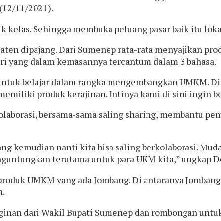
(12/11/2021).
k kelas. Sehingga membuka peluang pasar baik itu loka
aten dipajang. Dari Sumenep rata-rata menyajikan prod
ngiri yang dalam kemasannya tercantum dalam 3 bahasa.
ntuk belajar dalam rangka mengembangkan UMKM. Di Jo
emiliki produk kerajinan. Intinya kami di sini ingin be
olaborasi, bersama-sama saling sharing, membantu pe
g kemudian nanti kita bisa saling berkolaborasi. Mud
nguntungkan terutama untuk para UKM kita,” ungkap D
oduk UMKM yang ada Jombang. Di antaranya Jombang pr
n.
nan dari Wakil Bupati Sumenep dan rombongan untuk b