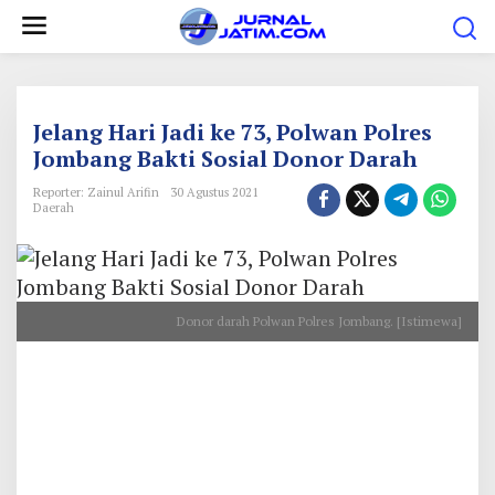
L
e
w
a
t
Jelang Hari Jadi ke 73, Polwan Polres
i
Jombang Bakti Sosial Donor Darah
k
Reporter: Zainul Arifin
30 Agustus 2021
e
Daerah
k
o
n
Donor darah Polwan Polres Jombang. [Istimewa]
t
e
n